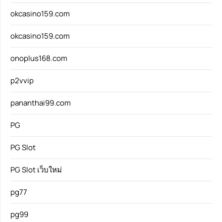
okcasino159.com
okcasino159.com
onoplus168.com
p2vvip
pananthai99.com
PG
PG Slot
PG Slot เว็บใหม่
pg77
pg99