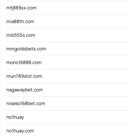
mfj889xx.com
mia88th.com
mib555s.com
mmgoldsbets.com
mono16888.com
mun789slot.com
nagawaybet.com
niseko168bet.com
no1huay
no1huay.com