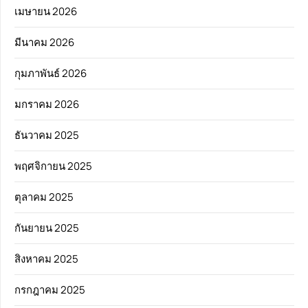
เมษายน 2026
มีนาคม 2026
กุมภาพันธ์ 2026
มกราคม 2026
ธันวาคม 2025
พฤศจิกายน 2025
ตุลาคม 2025
กันยายน 2025
สิงหาคม 2025
กรกฎาคม 2025