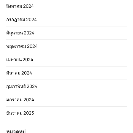
สิงหาคม 2024
กรกฎาคม 2024
มิถุนายน 2024
พฤษภาคม 2024
เมษายน 2024
มีนาคม 2024
กุมภาพันธ์ 2024
มกราคม 2024
ธันวาคม 2023
หมวดหมู่