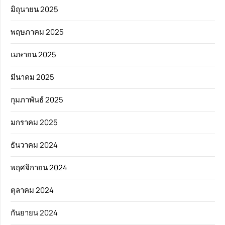
มิถุนายน 2025
พฤษภาคม 2025
เมษายน 2025
มีนาคม 2025
กุมภาพันธ์ 2025
มกราคม 2025
ธันวาคม 2024
พฤศจิกายน 2024
ตุลาคม 2024
กันยายน 2024