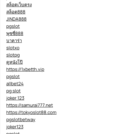
สล็อตเว็บตรง
สล็อต888
JINDA888
pgslot
พุซซี่888
บาคาร่า
slotxo
slotpg
ดูหนังโป๊
https://1xbetth.vip
pgslot
allbet24
pg slot
joker 123
https://samurai777.net
https://tokyoslot88.com
pgslotbetway
joker123
pgslot