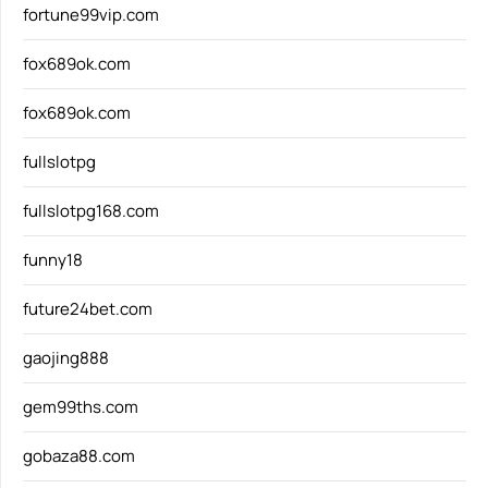
fortune99vip.com
fox689ok.com
fox689ok.com
fullslotpg
fullslotpg168.com
funny18
future24bet.com
gaojing888
gem99ths.com
gobaza88.com