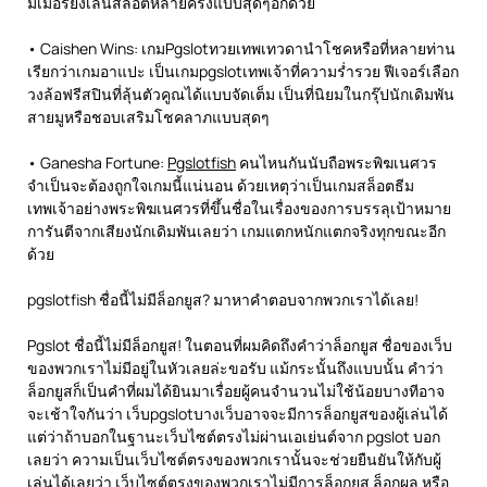
มเมอร์ยังเล่นสล็อตหลายครั้งแบบสุดๆอีกด้วย
• Caishen Wins: เกมPgslotทวยเทพเทวดานำโชคหรือที่หลายท่าน
เรียกว่าเกมอาแปะ เป็นเกมpgslotเทพเจ้าที่ความร่ำรวย ฟีเจอร์เลือก
วงล้อฟรีสปินที่ลุ้นตัวคูณได้แบบจัดเต็ม เป็นที่นิยมในกรุ๊ปนักเดิมพัน
สายมูหรือชอบเสริมโชคลาภแบบสุดๆ
• Ganesha Fortune:
Pgslotfish
คนไหนกันนับถือพระพิฆเนศวร
จำเป็นจะต้องถูกใจเกมนี้แน่นอน ด้วยเหตุว่าเป็นเกมสล็อตธีม
เทพเจ้าอย่างพระพิฆเนศวรที่ขึ้นชื่อในเรื่องของการบรรลุเป้าหมาย
การันตีจากเสียงนักเดิมพันเลยว่า เกมแตกหนักแตกจริงทุกขณะอีก
ด้วย
pgslotfish ชื่อนี้ไม่มีล็อกยูส? มาหาคำตอบจากพวกเราได้เลย!
Pgslot ชื่อนี้ไม่มีล็อกยูส! ในตอนที่ผมคิดถึงคำว่าล็อกยูส ชื่อของเว็บ
ของพวกเราไม่มีอยู่ในหัวเลยล่ะขอรับ แม้กระนั้นถึงแบบนั้น คำว่า
ล็อกยูสก็เป็นคำที่ผมได้ยินมาเรื่อยผู้คนจำนวนไม่ใช้น้อยบางทีอาจ
จะเช้าใจกันว่า เว็บpgslotบางเว็บอาจจะมีการล็อกยูสของผู้เล่นได้
แต่ว่าถ้าบอกในฐานะเว็บไซต์ตรงไม่ผ่านเอเย่นต์จาก pgslot บอก
เลยว่า ความเป็นเว็บไซต์ตรงของพวกเรานั้นจะช่วยยืนยันให้กับผู้
เล่นได้เลยว่า เว็บไซต์ตรงของพวกเราไม่มีการล็อกยูส ล็อกผล หรือ