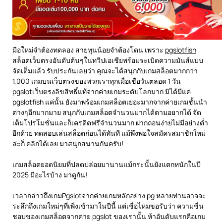
มือใหม่จำต้องทดลอง สายทุนน้อยจำต้องโดน เพราะ
pgslotfish
สล็อตเว็บตรงอันดับต้นๆในทวีปเอเชียพร้อมระเบิดความมันส์แบบ
จัดเต็มแล้ว รับประกันเลยว่า คุณจะได้สนุกกับเกมสล็อตมากกว่า
1,000 เกมบนเว็บตรงของพวกเราทุกเมื่อเชื่อวันตลอด 1 วัน
pgslotเว็บตรงลิขสิทธิ์แท้จากค่ายเกมระดับโลกมาก มิได้มีแค่
pgslotfish แค่นั้น ยังมาพร้อมเกมสล็อตเยอะมากจากค่ายเกมชั้นนำ
ต่างๆอีกมากมาย สนุกกับเกมสล็อตจำนวนมากได้ตามอยากได้ จัด
เต็มโปรโมชั่นและก็เครดิตฟรีจำนวนมาก ฝากถอนง่ายไม่มีอย่างต่ำ
อีกด้วย ทดสอบเล่นสล็อตก่อนได้ทันที แม้พึงพอใจสมัครสมาชิกใหม่
ล่ะก็ คลิกได้เลย มาสนุกสนานกันครับ!
เกมสล็อตยอดนิยมที่ปลดปล่อยมานานแม้กระนั้นยังแตกหนักในปี
2025 มีอะไรบ้าง มาดูกัน!
เวลากล่าวถึงเกมPgslotจากค่ายเกมหลักอย่าง pg หลายท่านอาจจะ
ระลึกถึงเกมใหม่ๆที่เพิ่งเข้ามาในปีนี้ แต่เชื่อไหมขอรับว่า ความชื่น
ชอบของเกมสล็อตจากค่าย pgslot ของเรานั้น ห้าอันดับแรกคือเกม