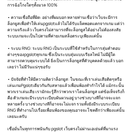
การฉ้อโกงใดๆทั้งมวล 100%
• ความเชื่อถือที่ผิด: อย่างที่ผมบอก หลายท่านเชื่อว่าเว็บจะมีการ
ล็อกยูสเพื่อทำให้เล่นpgslotแล้วไม่ได้รับแจ็คพอตแตกจากเกม แต่ว่า
ความจริงแล้ว เว็บตรงไม่สามารถที่จะล็อกยูสได้อย่างไม่ต้องสงสัย
ระบบเกมจะเป็นไปตามที่ค่ายเกมสล็อตระบุเพียงแค่นั้น
• ระบบ RNG: ระบบ RNG เป็นระบบที่ใช้สำหรับในการสุ่มคำตอบ
ต่างๆของpgslotทุกเกม ซึ่งเป็นระบบสุ่มแบบเรียลไทม์ ไม่มีผู้ใด
สามารถควบคุมระบบได้ ยิ่งเป็นการล็อกยูสที่ตัวบุคคลด้วยแล้ว บอก
เลยว่า ไม่มีวันแน่ๆขอรับ
• ปัจจัยที่ทำให้มีความคิดว่าล็อกยูส: ในขณะที่เราเล่นเสียติดๆหรือ
เล่นเกมPgslotเดียวกันกับสหายแล้วเพื่อนพ้องทำกำไรได้ แม้กระนั้น
พวกเราเล่นเสีย เรามักจะรู้สึกว่าพวกเราโดนล็อกยูส แต่ข้อเท็จจริงก็
คือ ตัวเกมจะมีระบบระเบียบผันผวนอยู่ บางช่วงบางทีก็อาจจะแจก
หลายครั้ง บางช่วงบางทีก็อาจจะไม่แจก รวมทั้งยังมีระบบระเบียบ
RNG ที่ทำงานไปเรื่อยเพื่อนพ้องของคุณอาจจะโชคดีกว่าเพียงแค่นั้น
เลยนะครับ
เชื่อมั่นในทุกการพนันกับ pgslot เว็บตรงไม่ผ่านเอเย่นต์ที่มาแรง