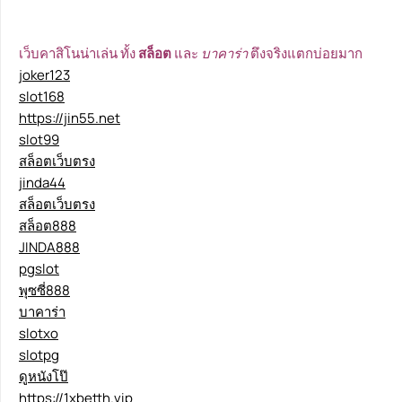
เว็บคาสิโนน่าเล่น ทั้ง
สล็อต
และ
บาคาร่า
ตึงจริงแตกบ่อยมาก
joker123
slot168
https://jin55.net
slot99
สล็อตเว็บตรง
jinda44
สล็อตเว็บตรง
สล็อต888
JINDA888
pgslot
พุซซี่888
บาคาร่า
slotxo
slotpg
ดูหนังโป๊
https://1xbetth.vip