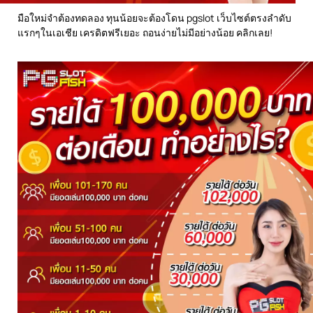
มือใหม่จำต้องทดลอง ทุนน้อยจะต้องโดน pgslot เว็บไซต์ตรงลำดับ
แรกๆในเอเชีย เครดิตฟรีเยอะ ถอนง่ายไม่มีอย่างน้อย คลิกเลย!