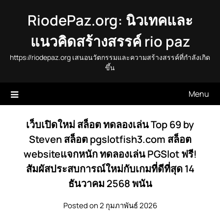
Skip
RiodePaz.org: นิวเทคและ
to
content
แนวคิดสร้างสรรค์ rio paz
https://riodepaz.org เสนอนวัตกรรมและความสร้างสรรค์ที่กำลังเกิด
ขึ้น
Menu
เว็บเปิดใหม่ สล็อต ทดลองเล่น Top 69 by
Steven สล็อต pgslotfish3.com สล็อต
websiteแจกหนัก ทดลองเล่น PGSlot ฟรี!
สัมผัสประสบการณ์ใหม่กับเกมที่ดีที่สุด 14
ธันวาคม 2568 พนัน
Posted on 2 กุมภาพันธ์ 2026