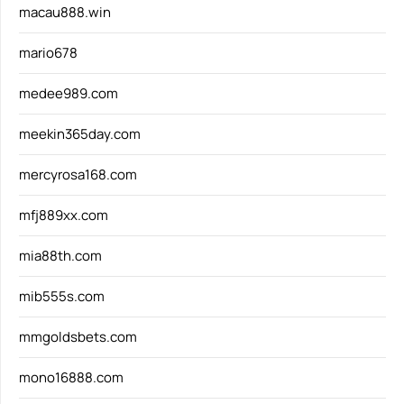
macau888.win
mario678
medee989.com
meekin365day.com
mercyrosa168.com
mfj889xx.com
mia88th.com
mib555s.com
mmgoldsbets.com
mono16888.com