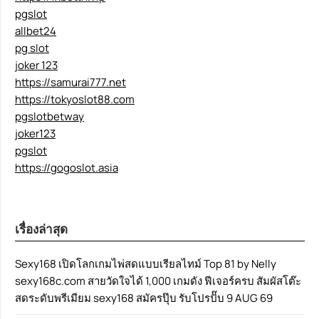
pgslot
allbet24
pg slot
joker 123
https://samurai777.net
https://tokyoslot88.com
pgslotbetway
joker123
pgslot
https://gogoslot.asia
เรื่องล่าสุด
Sexy168 เปิดโลกเกมไพ่สดแบบเรียลไทม์ Top 81 by Nelly
sexy168c.com สายวัดใจได้ 1,000 เกมดัง ฟีเจอร์ครบ สัมผัสโต๊ะ
สดระดับพรีเมียม sexy168 สมัครปุ๊บ รับโปรปั๊บ 9 AUG 69