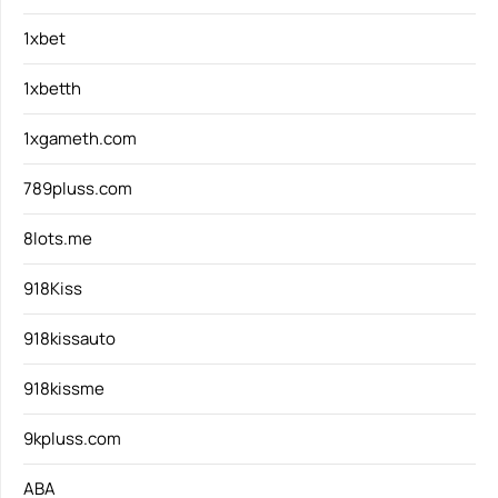
1xbet
1xbetth
1xgameth.com
789pluss.com
8lots.me
918Kiss
918kissauto
918kissme
9kpluss.com
ABA