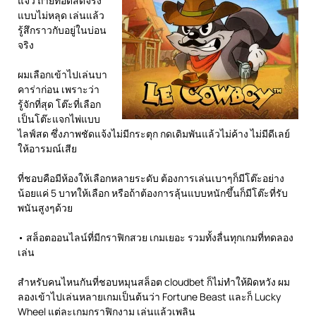
แจ๋ว ถ่ายทอดสดจริง
แบบไม่หลุด เล่นแล้ว
รู้สึกราวกับอยู่ในบ่อน
จริง
ผมเลือกเข้าไปเล่นบา
คาร่าก่อน เพราะว่า
รู้จักที่สุด โต๊ะที่เลือก
เป็นโต๊ะแจกไพ่แบบ
ไลฟ์สด ซึ่งภาพชัดแจ้งไม่มีกระตุก กดเดิมพันแล้วไม่ค้าง ไม่มีดีเลย์
ให้อารมณ์เสีย
ที่ชอบคือมีห้องให้เลือกหลายระดับ ต้องการเล่นเบาๆก็มีโต๊ะอย่าง
น้อยแค่ 5 บาทให้เลือก หรือถ้าต้องการลุ้นแบบหนักขึ้นก็มีโต๊ะที่รับ
พนันสูงๆด้วย
• สล็อตออนไลน์ที่มีกราฟิกสวย เกมเยอะ รวมทั้งลื่นทุกเกมที่ทดลอง
เล่น
สำหรับคนไหนกันที่ชอบหมุนสล็อต cloudbet ก็ไม่ทำให้ผิดหวัง ผม
ลองเข้าไปเล่นหลายเกมเป็นต้นว่า Fortune Beast และก็ Lucky
Wheel แต่ละเกมกราฟิกงาม เล่นแล้วเพลิน