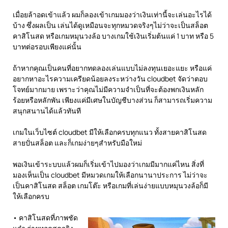
เมื่อยล้าอดเข้าแล้ว ผมก็ลองเข้าเกมมองว่าเงินเท่านี้จะเล่นอะไรได้
บ้าง ซึ่งผลเป็น เล่นได้ดูเหมือนจะทุกหมวดจริงๆไม่ว่าจะเป็นสล็อต
คาสิโนสด หรือเกมหมุนวงล้อ บางเกมใช้เงินเริ่มต้นแค่ 1 บาท หรือ 5
บาทต่อรอบเพียงแค่นั้น
ถ้าหากคุณเป็นคนที่อยากทดลองเล่นแบบไม่ลงทุนเยอะแยะ หรือแค่
อยากหาอะไรความเครียดน้อยลงระหว่างวัน cloudbet จัดว่าตอบ
โจทย์มากมาย เพราะว่าคุณไม่มีความจำเป็นที่จะต้องพกเงินหลัก
ร้อยหรือหลักพัน เพียงแค่มีเศษในบัญชีบางส่วน ก็สามารถเริ่มความ
สนุกสนานได้แล้วทันที
เกมในเว็บไซต์ cloudbet มีให้เลือกครบทุกแนว ทั้งสายคาสิโนสด
สายปั่นสล็อต และก็เกมง่ายๆสำหรับมือใหม่
พอเงินเข้าระบบแล้วผมก็เริ่มเข้าไปมองว่าเกมมีมากแค่ไหน สิ่งที่
มองเห็นเป็น cloudbet มีหมวดเกมให้เลือกนานาประการ ไม่ว่าจะ
เป็นคาสิโนสด สล็อต เกมโต๊ะ หรือเกมที่เล่นง่ายแบบหมุนวงล้อก็มี
ให้เลือกครบ
• คาสิโนสดที่ภาพชัด