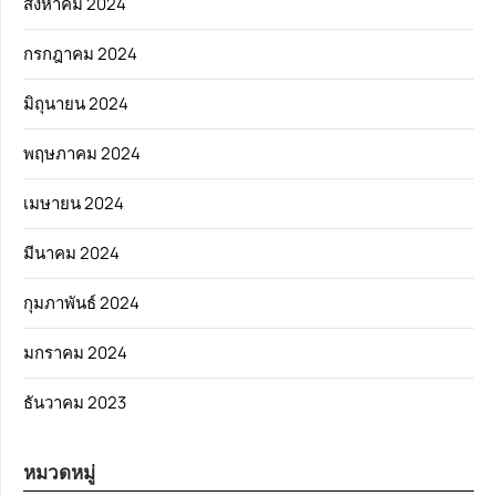
สิงหาคม 2024
กรกฎาคม 2024
มิถุนายน 2024
พฤษภาคม 2024
เมษายน 2024
มีนาคม 2024
กุมภาพันธ์ 2024
มกราคม 2024
ธันวาคม 2023
หมวดหมู่