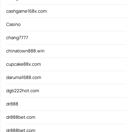
cashgame168x.com
Casino
chang7777
chinatown888.win
cupcake88x.com
daruma1688.com
dgb222hot.com
dr888
dr888bet.com
dr888bet.com