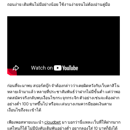
ถอนง่าย เดิมพันไม่มีอย่างน้อย ใช้งานง่ายจนไม่ต้องอ่านคู่มือ
ก่อนที่จะมาพบ สปอร์ตบุ๊ก จำต้องกล่าวว่าเคยผิดหวังกับเว็บคาสิโน
หลายเจ้ามาแล้ว หลายที่ประชาสัมพันธ์ว่าฝากไม่มีขั้นต่ำ แต่ว่าพอ
กดสมัครจริงกลับพบเงื่อนไขกระจุกกระจิก ตัวอย่างเช่นจะต้องฝาก
อย่างต่ำ 100 บาทขึ้นไป หรือจะเล่นบางเกมควรมียอดเงินตาม
เงื่อนไขถึงจะเข้าได้
เพียงพอสหายแนะนำ
cloudbet
มา บอกว่านี่แหละเว็บที่ให้ฝากมาก
แค่ไหนก็ได้ ไม่มีบังคับเดิมพันอย่างต่ำ อยากลองใส่ 10 บาทก็ยังได้