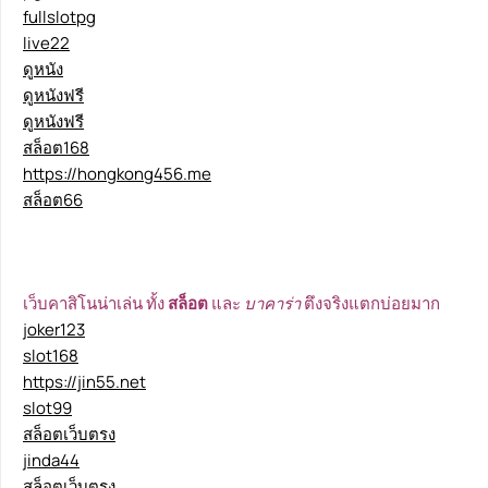
fullslotpg
live22
ดูหนัง
ดูหนังฟรี
ดูหนังฟรี
สล็อต168
https://hongkong456.me
สล็อต66
เว็บคาสิโนน่าเล่น ทั้ง
สล็อต
และ
บาคาร่า
ตึงจริงแตกบ่อยมาก
joker123
slot168
https://jin55.net
slot99
สล็อตเว็บตรง
jinda44
สล็อตเว็บตรง