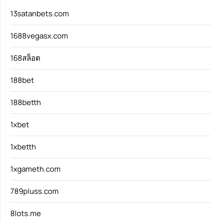
13satanbets.com
1688vegasx.com
168สล็อต
188bet
188betth
1xbet
1xbetth
1xgameth.com
789pluss.com
8lots.me