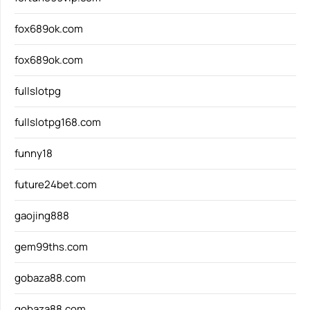
fox689ok.com
fox689ok.com
fullslotpg
fullslotpg168.com
funny18
future24bet.com
gaojing888
gem99ths.com
gobaza88.com
gobaza88.com