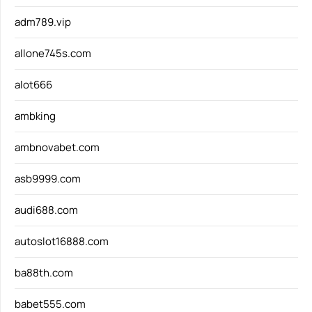
adm789.vip
allone745s.com
alot666
ambking
ambnovabet.com
asb9999.com
audi688.com
autoslot16888.com
ba88th.com
babet555.com