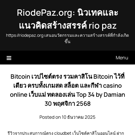
Skip
RiodePaz.org: นิวเทคและ
to
content
แนวคิดสร้างสรรค์ rio paz
https://riodepaz.org เสนอนวัตกรรมและความสร้างสรรค์ที่กำลังเกิด
ขึ้น
Menu
Bitcoin เวปไซต์ตรง รวมคาสิโน Bitcoin ไว้ที่
เดียว ครบทั้งเกมสด สล็อต และกีฬา casino
online เว็บแม่ ทดลองเล่น Top 34 by Damian
30 พฤศจิกา 2568
Posted on 10 ธันวาคม 2025
รีวิวจากประสบการณ์ตรง cloudbet เว็บไซต์คาสิโนออนไลน์ ฝาก