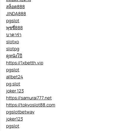
สล็อต888
JINDA888
pgslot
พุซซี่888
บาคาร่า
slotxo
slotpg
ดูหนังโป๊
https://1xbetth.vip
pgslot
allbet24
pg slot
joker 123
https://samurai777.net
https://tokyoslot88.com
pgslotbetway
joker123
pgslot