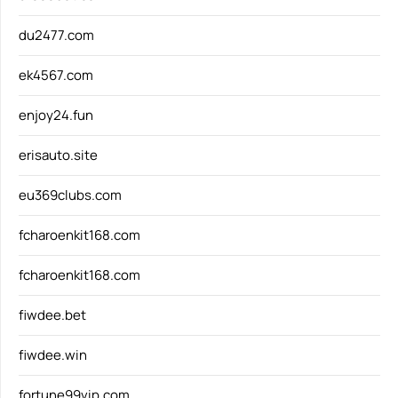
du2477.com
ek4567.com
enjoy24.fun
erisauto.site
eu369clubs.com
fcharoenkit168.com
fcharoenkit168.com
fiwdee.bet
fiwdee.win
fortune99vip.com