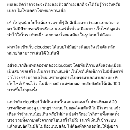
ผมเลยคิดว่าอาจจะจะต้องลองด้วยตัวเองสักที จะได้รับรู้ว่าจริงหรือ
เปล่า ไม่ใช่แค่คำโฆษณาชวนเชื่อ
เข้าไปดูหน้าเว็บไซต์คราวแรกก็รู้สึกดีเนื่องจากว่าออกแบบสะอาด
ตา ไม่มีป้ายกระพริบหรือแบนเนอร์มั่วซั่วเสมือนบางเว็บไซต์ ดูแล้ว
น่าไว้ใจในระดับหนึ่ง เลยตกลงใจกดสมัครในรูปแบบไม่ลังเล
ฝากเงินเข้าเว็บ cloudbet ได้แบบไม่มีอย่างน้อยจริง เริ่มต้นหลัก
หน่วยก็สามารถเล่นได้ในทันที
อย่างแรกที่ผมทดลองทดลองcloudbet โดยทันทีภายหลังลงทะเบียน
เป็นสมาชิกเสร็จ เป็นการฝากเงินเข้าเว็บไซต์เพื่อเช็กว่าไม่มีขั้นต่ำที่
ว่าไว้จะจริงมากแค่ไหน เพราะพูดตรงไปตรงมาเจอมาเยอะแยะที่
เว็บไซต์เขียนไว้ว่าไม่มีอย่างต่ำ แต่พอกดฝากกลับบังคับให้เติม 100
บาทขึ้นไปทุกครั้ง
แต่ว่ากับ cloudbet ไม่เป็นเช่นนั้นเลย ผมลองเริ่มฝากเพียงแค่ 20
บาทเพื่อทดลองดู ปรากฏว่าระบบรับยอดโดยทันที ไม่มีใจความแจ้ง
เตือนว่าจำนวนน้อยเกิน หรือไม่ผ่านข้อจำกัดอะไรก็ตามทั้งหมดทั้ง
ปวง รวมทั้งภายหลังจากกดโอนเสร็จไม่ถึง 1 นาที เงินก็เข้าระบบ
แล้วแบบอัตโนมัติ ไม่ต้องแนบสลิป ไม่ต้องทักหาแอดมินให้ยุ่งยาก