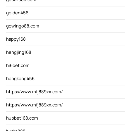
golden456
gowingo88.com
happy168
hengjing168
hi6bet.com
hongkong456
https://www.mfj889xx.com/
https://www.mfj889xx.com/
hubbet168.com