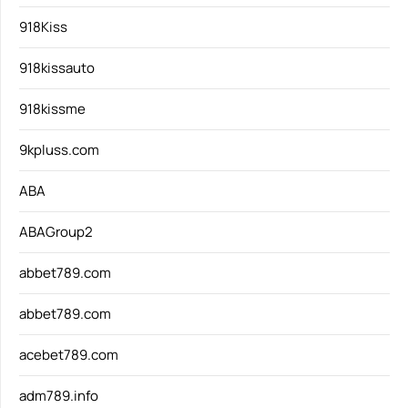
918Kiss
918kissauto
918kissme
9kpluss.com
ABA
ABAGroup2
abbet789.com
abbet789.com
acebet789.com
adm789.info