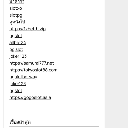
บาคาร่า
slotxo
slotpg
ดูหนังโป๊
https://1xbetth.vip
pgslot
allbet24
pg slot
joker 123
https://samurai777.net
https://tokyoslot88.com
pgslotbetway
joker123
pgslot
https://gogoslot.asia
เรื่องล่าสุด