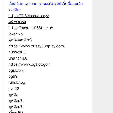
เว็บสล็อตและบาคาร่าของโครตดีเว็บนี้เล่นแล้ว
รวยจัดๆ
https://918kissauto.xyz
หนังชนโรง
https://sagame168th.club
joker123
ดูหนังออนไลน์
https://www.pussy888play.com
pussy888
บาคาร่า168
https://www.pgslot.golf
pgslot77
pg99
fullslotpg
live22
ดูหนัง
ดูหนังฟรี
ดูหนังฟรี
สล็อต168