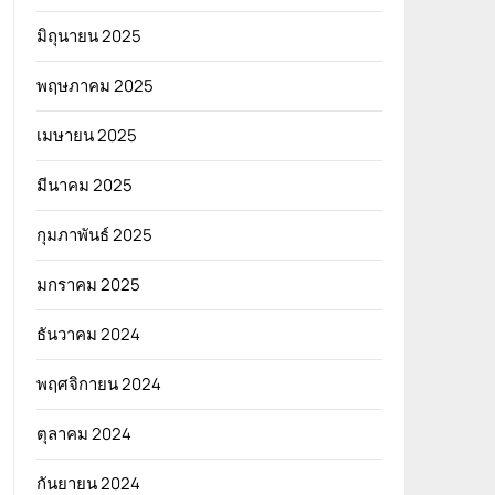
มิถุนายน 2025
พฤษภาคม 2025
เมษายน 2025
มีนาคม 2025
กุมภาพันธ์ 2025
มกราคม 2025
ธันวาคม 2024
พฤศจิกายน 2024
ตุลาคม 2024
กันยายน 2024