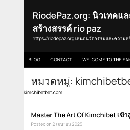
Skip
to
RiodePaz.org: นิวเทคแ
content
สร้างสรรค์ rio paz
https://riodepaz.org เสนอนวัตกรรมและความสร้าง
BLOG
CONTACT
WELCOME TO THE FAM
หมวดหมู่:
kimchibetb
kimchibetbet.com
Master The Art Of Kimchibet เข้าส
Posted on 2 เมษายน 2025