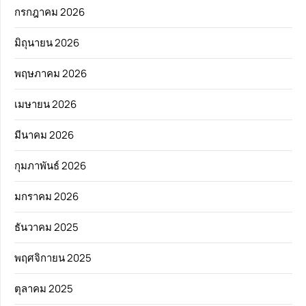
กรกฎาคม 2026
มิถุนายน 2026
พฤษภาคม 2026
เมษายน 2026
มีนาคม 2026
กุมภาพันธ์ 2026
มกราคม 2026
ธันวาคม 2025
พฤศจิกายน 2025
ตุลาคม 2025