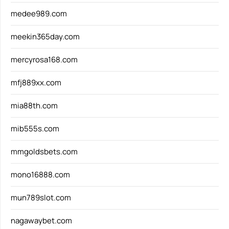
medee989.com
meekin365day.com
mercyrosa168.com
mfj889xx.com
mia88th.com
mib555s.com
mmgoldsbets.com
mono16888.com
mun789slot.com
nagawaybet.com