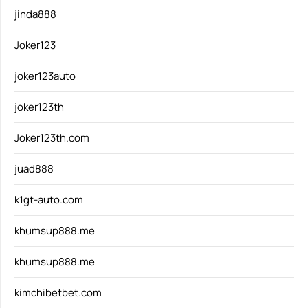
jinda888
Joker123
joker123auto
joker123th
Joker123th.com
juad888
k1gt-auto.com
khumsup888.me
khumsup888.me
kimchibetbet.com