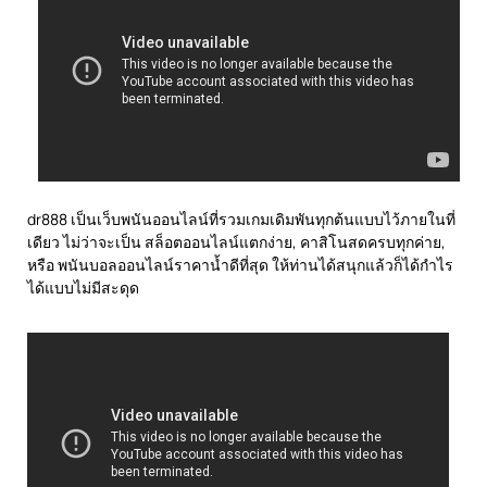
dr888 เป็นเว็บพนันออนไลน์ที่รวมเกมเดิมพันทุกต้นแบบไว้ภายในที่
เดียว ไม่ว่าจะเป็น สล็อตออนไลน์แตกง่าย, คาสิโนสดครบทุกค่าย,
หรือ พนันบอลออนไลน์ราคาน้ำดีที่สุด ให้ท่านได้สนุกแล้วก็ได้กำไร
ได้แบบไม่มีสะดุด