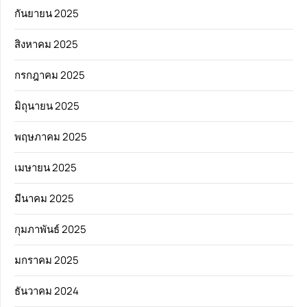
กันยายน 2025
สิงหาคม 2025
กรกฎาคม 2025
มิถุนายน 2025
พฤษภาคม 2025
เมษายน 2025
มีนาคม 2025
กุมภาพันธ์ 2025
มกราคม 2025
ธันวาคม 2024