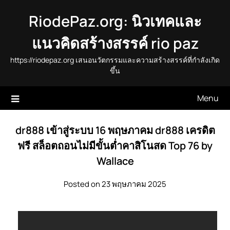
Skip
RiodePaz.org: นิวเทคและ
to
content
แนวคิดสร้างสรรค์ rio paz
https://riodepaz.org เสนอนวัตกรรมและความสร้างสรรค์ที่กำลังเกิด
ขึ้น
Menu
dr888 เข้าสู่ระบบ 16 พฤษภาคม dr888 เครดิต
ฟรี สล็อตถอนไม่มีขั้นต่ำคาสิโนสด Top 76 by
Wallace
Posted on 23 พฤษภาคม 2025