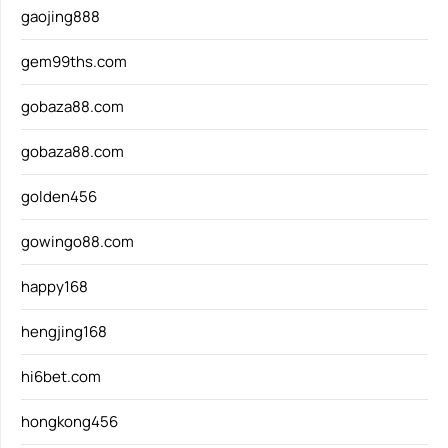
gaojing888
gem99ths.com
gobaza88.com
gobaza88.com
golden456
gowingo88.com
happy168
hengjing168
hi6bet.com
hongkong456