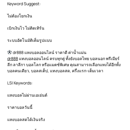
Keyword Suggest:
ไม่ต้องโยกเงิน
เบิกเงินไว ไม่ติดเทิร์น
ระบบอัตโนมัติเต็มรูปแบบ
dr888 แทงบอลออนไลน์ ราคาดี ค่าน้ำแม่น
dr888
แทงบอลออนไลน์ ครบทุกคู่ ทั้งยังบอลไทย บอลนอก พรีเมียร์
ลีก ลาลีกา บอลโลก หรือแมตช์พิเศษ คุณสามารถเลือกแทงได้อีกทั้ง
บอลคนเดียว, บอลสเต็ป, แทงบอลสด, ครึ่งแรก-เต็มเวลา
LSI Keywords:
แทงบอลไม่ผ่านเอเย่นต์
ราคาบอลวันนี้
แทงบอลสดได้เงินจริง