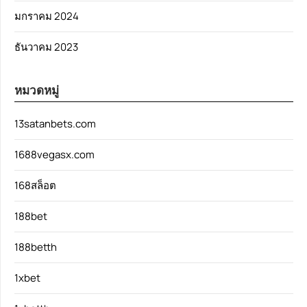
มกราคม 2024
ธันวาคม 2023
หมวดหมู่
13satanbets.com
1688vegasx.com
168สล็อต
188bet
188betth
1xbet