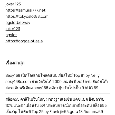
joker 123
https://samurai777.net
https://tokyoslot88.com
pgslotbetway
joker123
pgslot
https://gogoslot.asia
เรื่องล่าสุด
Sexy168 เปิดโลกเกมไพ่สดแบบเรียลไทม์ Top 81 by Nelly
sexy168c.com สายวัดใจได้ 1,000 เกมดัง ฟีเจอร์ครบ สัมผัสโต๊ะ
สดระดับพรีเมียม sexy168 สมัครปุ๊บ รับโปรปั๊บ 9 AUG 69
สล็อต55 คาสิโนเว็บใหญ่ มาตรฐานเอเชีย แคชแบค ยิงปลารับ
10% แนะนำเพื่อนรับ 5% ประสบการณ์เกมเหนือระดับ สล็อต55
เริ่มสนุกได้ทันที Top 25 by Frank jin55.guru 18 กันยายน 69