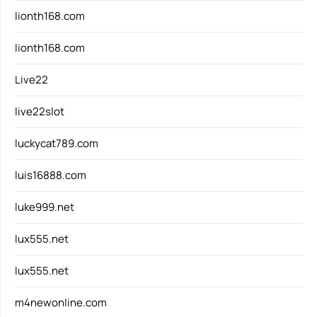
lionth168.com
lionth168.com
Live22
live22slot
luckycat789.com
luis16888.com
luke999.net
lux555.net
lux555.net
m4newonline.com