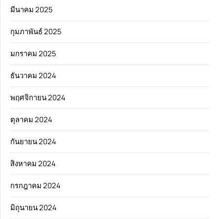
มีนาคม 2025
กุมภาพันธ์ 2025
มกราคม 2025
ธันวาคม 2024
พฤศจิกายน 2024
ตุลาคม 2024
กันยายน 2024
สิงหาคม 2024
กรกฎาคม 2024
มิถุนายน 2024