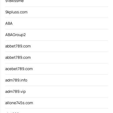
918kissme
9kpluss.com
ABA
ABAGroup2
abbet789.com
abbet789.com
acebet789.com
adm789.info
adm789.vip
allone745s.com