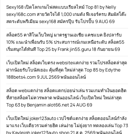
Sexy168 เปิดโลกเกมไพ่สดแบบเรียลไทม์ Top 81 by Nelly
sexy168c.com สายวัดใจได้ 1,000 เกมดัง ฟีเจอร์ครบ สัมผัสโต๊ะ
สดระดับพรีเมียม sexy168 สมัครปุ๊บ รับโปรปั๊บ 9 AUG 69
สล็อต55 คาสิโนเว็บใหญ่ มาตรฐานเอเชีย แคชแบค ยิงปลารับ
10% แนะนำเพื่อนรับ 5% ประสบการณ์เกมเหนือระดับ สล็อต55
เริ่มสนุกได้ทันที Top 25 by Frank jin55.guru 18 กันยายน 69
เว็บเปิดใหม่ สล็อตเว็บตรง websiteแตกง่าย รวมโปรสล็อตล่าสุด
ฝากน้อยรับโบนัสเยอะ คุ้มที่สุด ใหม่ล่าสุด Top 85 by Edythe
188bets4.com 9 JUL 2569 พนันออนไลน์
สล็อต webแตกง่าย สล็อตแตกบ่อยน่าเล่น รวมเกมทำเงินยอดฮิต
ที่สายสล็อตไม่ควรพลาด พนันออนไลน์ เว็บเปิดใหม่ ใหม่ล่าสุด
Top 63 by Benjamin alot66.net 24 AUG 69
เว็บเปิดใหม่ joker123auto เวปไซต์แตกง่าย สล็อตออนไลน์กำลัง
มาแรง เว็บเดียวรวมค่ายฮิต เล่นง่าย ไม่ยุ่งยาก ทดลองเล่น Top 73
by Kayleigh joker123auto.shop 21 ส.ค. 2569 พนันออนไลน์