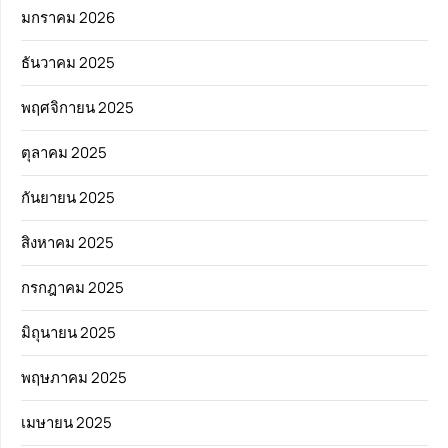
มกราคม 2026
ธันวาคม 2025
พฤศจิกายน 2025
ตุลาคม 2025
กันยายน 2025
สิงหาคม 2025
กรกฎาคม 2025
มิถุนายน 2025
พฤษภาคม 2025
เมษายน 2025