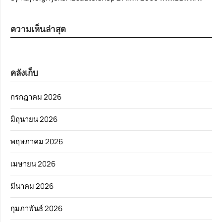
ความเห็นล่าสุด
คลังเก็บ
กรกฎาคม 2026
มิถุนายน 2026
พฤษภาคม 2026
เมษายน 2026
มีนาคม 2026
กุมภาพันธ์ 2026