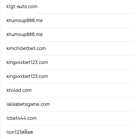
k1gt-auto.com
khumsup888.me
khumsup888.me
kimchibetbet.com
kingxxxbet123.com
kingxxxbet123.com
ktv4sd.com
lalikabetsgame.com
lcbet444.com
lion123สล็อต