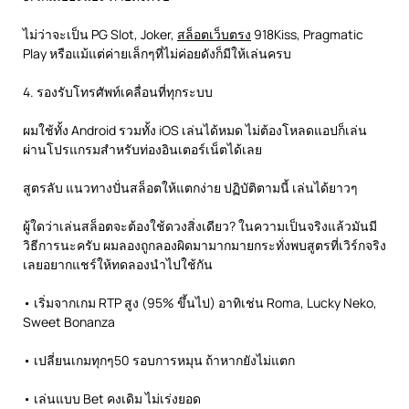
ไม่ว่าจะเป็น PG Slot, Joker,
สล็อตเว็บตรง
918Kiss, Pragmatic
Play หรือแม้แต่ค่ายเล็กๆที่ไม่ค่อยดังก็มีให้เล่นครบ
4. รองรับโทรศัพท์เคลื่อนที่ทุกระบบ
ผมใช้ทั้ง Android รวมทั้ง iOS เล่นได้หมด ไม่ต้องโหลดแอปก็เล่น
ผ่านโปรแกรมสำหรับท่องอินเตอร์เน็ตได้เลย
สูตรลับ แนวทางปั่นสล็อตให้แตกง่าย ปฏิบัติตามนี้ เล่นได้ยาวๆ
ผู้ใดว่าเล่นสล็อตจะต้องใช้ดวงสิ่งเดียว? ในความเป็นจริงแล้วมันมี
วิธีการนะครับ ผมลองถูกลองผิดมามากมายกระทั่งพบสูตรที่เวิร์กจริง
เลยอยากแชร์ให้ทดลองนำไปใช้กัน
• เริ่มจากเกม RTP สูง (95% ขึ้นไป) อาทิเช่น Roma, Lucky Neko,
Sweet Bonanza
• เปลี่ยนเกมทุกๆ50 รอบการหมุน ถ้าหากยังไม่แตก
• เล่นแบบ Bet คงเดิม ไม่เร่งยอด