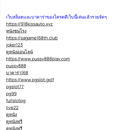
เว็บสล็อตและบาคาร่าของโครตดีเว็บนี้เล่นแล้วรวยจัดๆ
https://918kissauto.xyz
หนังชนโรง
https://sagame168th.club
joker123
ดูหนังออนไลน์
https://www.pussy888play.com
pussy888
บาคาร่า168
https://www.pgslot.golf
pgslot77
pg99
fullslotpg
live22
ดูหนัง
ดูหนังฟรี
ดูหนังฟรี