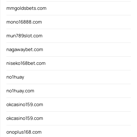
mmgoldsbets.com
mono16888.com
mun789slot.com
nagawaybet.com
niseko168bet.com
no1huay
no1huay.com
okcasino159.com
okcasino159.com
onoplus168.com