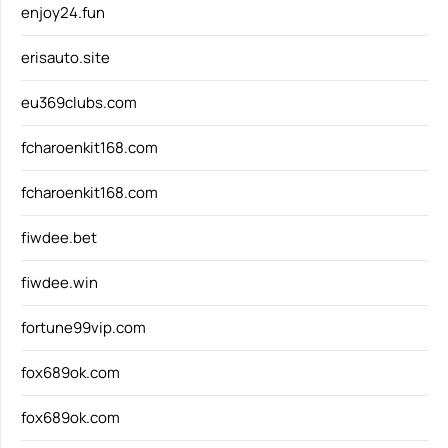
enjoy24.fun
erisauto.site
eu369clubs.com
fcharoenkit168.com
fcharoenkit168.com
fiwdee.bet
fiwdee.win
fortune99vip.com
fox689ok.com
fox689ok.com