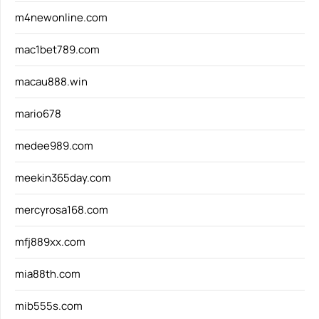
m4newonline.com
mac1bet789.com
macau888.win
mario678
medee989.com
meekin365day.com
mercyrosa168.com
mfj889xx.com
mia88th.com
mib555s.com