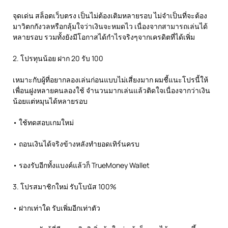
จุดเด่น สล็อตเว็บตรง เป็นไม่ต้องเติมหลายรอบ ไม่จำเป็นที่จะต้อง
มาวิตกกังวลหรือกลุ้มใจว่าเงินจะหมดไว เนื่องจากสามารถเล่นได้
หลายรอบ รวมทั้งยังมีโอกาสได้กำไรจริงๆจากเครดิตที่ได้เพิ่ม
2. โปรทุนน้อย ฝาก 20 รับ 100
เหมาะกับผู้ที่อยากลองเล่นก่อนแบบไม่เสี่ยงมาก ผมชี้แนะโปรนี้ให้
เพื่อนฝูงหลายคนลองใช้ จำนวนมากเล่นแล้วติดใจเนื่องจากว่าเงิน
น้อยแต่หมุนได้หลายรอบ
• ใช้ทดสอบเกมใหม่
• ถอนเงินได้จริงข้างหลังทำยอดเทิร์นครบ
• รองรับอีกทั้งแบงค์แล้วก็ TrueMoney Wallet
3. โปรสมาชิกใหม่ รับโบนัส 100%
• ฝากเท่าใด รับเพิ่มอีกเท่าตัว