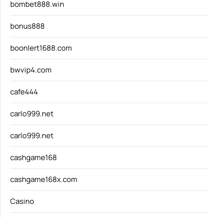
bombet888.win
bonus888
boonlert1688.com
bwvip4.com
cafe444
carlo999.net
carlo999.net
cashgame168
cashgame168x.com
Casino