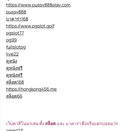
https://www.pussy888play.com
pussy888
บาคาร่า168
https://www.pgslot.golf
pgslot77
pg99
fullslotpg
live22
ดูหนัง
ดูหนังฟรี
ดูหนังฟรี
สล็อต168
https://hongkong456.me
สล็อต66
เว็บคาสิโนน่าเล่น ทั้ง
สล็อต
และ
บาคาร่า
ตึงจริงแตกบ่อยมาก
joker123