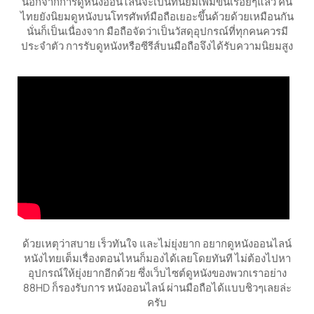
นอกจากการดูหนังออนไลน์จะเป็นที่นิยมเพิ่มขึ้นเรื่อยๆแล้ว คน
ไทยยังนิยมดูหนังบนโทรศัพท์มือถือเยอะขึ้นด้วยด้วยเหมือนกัน
นั่นก็เป็นเนื่องจาก มือถือจัดว่าเป็นวัสดุอุปกรณ์ที่ทุกคนควรมี
ประจำตัว การรับดูหนังหรือซีรีส์บนมือถือจึงได้รับความนิยมสูง
ด้วยเหตุว่าสบาย เร็วทันใจ และไม่ยุ่งยาก อยากดูหนังออนไลน์
หนังไทยเต็มเรื่องตอนไหนก็มองได้เลยโดยทันที ไม่ต้องไปหา
อุปกรณ์ให้ยุ่งยากอีกด้วย ซึ่งเว็บไซต์ดูหนังของพวกเราอย่าง
88HD ก็รองรับการ หนังออนไลน์ ผ่านมือถือได้แบบชิวๆเลยล่ะ
ครับ