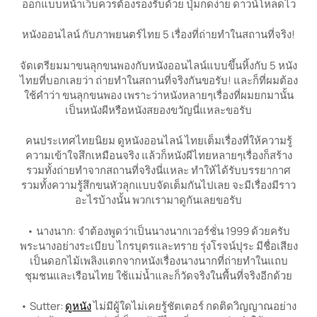
ออกแบบหน้าเว็บควรต้องรองรับด้วย ปุ่มกดง่าย ดาวน์โหลดไว
หนังออนไลน์ กับภาพยนตร์ไทย 5 เรื่องที่ถ่ายทำในสถานที่จริง!
จัดเตรียมมาขนลุกขนพองกับหนังออนไลน์แบบขึ้นหิ้งกับ 5 หนัง
ไทยที่บอกเลยว่า ถ่ายทำในสถานที่จริงกันขอรับ! และก็ที่ผมต้อง
ใช้คำว่า ขนลุกขนพอง เพราะว่าหนังหลายๆเรื่องที่ผมยกมานั้น
เป็นหนังผีหรือหนังสยองขวัญนี่แหละขอรับ
คนประเทศไทยนิยม ดูหนังออนไลน์ ไทยเต็มเรื่องที่ให้ความรู้
ความเข้าใจสึกเหมือนจริง แล้วก็หนังผีไทยหลายๆเรื่องก็สร้าง
รวมทั้งถ่ายทำจากสถานที่จริงนี่แหละ ทำให้ได้รับบรรยากาศ
รวมทั้งความรู้สึกขนหัวลุกแบบจัดเต็มกันไปเลย จะมีเรื่องมีราว
อะไรบ้างนั้น พวกเรามาดูกันเลยขอรับ
• นางนาก: จำต้องพูดว่าเป็นนางนากเวอร์ชั่น 1999 ด้วยครับ
พระนางอย่างระเบียบ ไกรบุตรและทราย รุ่งโรจน์ปุระ มีชื่อเสียง
เป็นดอกไม้เพลิงแตกจากหนังเรื่องนางนากที่ถ่ายทำในแถบ
ชุมชนและเรือนไทย ใช้แม่น้ำและก็วัดจริงในพื้นที่จริงอีกด้วย
• Sutter:
ดูหนัง
ไม่มีผู้ใดไม่เคยรู้ชัตเตอร์ กดติดวิญญาณอย่าง