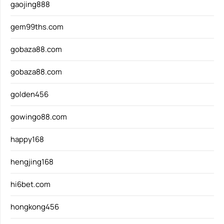
gaojing888
gem99ths.com
gobaza88.com
gobaza88.com
golden456
gowingo88.com
happy168
hengjing168
hi6bet.com
hongkong456