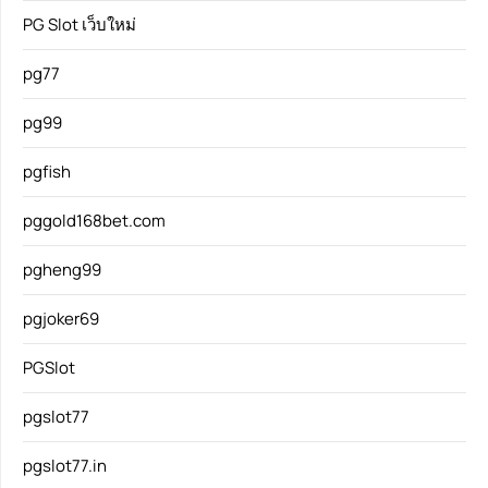
PG Slot เว็บใหม่
pg77
pg99
pgfish
pggold168bet.com
pgheng99
pgjoker69
PGSlot
pgslot77
pgslot77.in