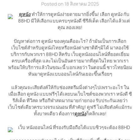
Posted on 18 สิงหาคม 2025
ดูหนัง
ทำให้การดูหนังง่ายดายมากยิ่งขึ้น! เลือก ดูหนัง กับ
88HD มีให้เลือกแบบครบๆหนังดี ซีรีส์เด็ด เลือกได้แล้วแต่
คุณ ลองเลย!
ปัญหาต่อการ ดูหนัง ของคุณคืออะไร? ถ้ามันเป็นการเลือก
เว็บไซต์สำหรับดูหนังไทยหรือหนังต่างชาติดีๆมิได้ มาลองใช้
บริการกับพวกเรา 88HD สิครับ เว็บดูหนังออนไลน์ที่ยอดเยี่ยม
ครบเครื่องที่สุด และไม่เป็นอันตรายมากที่สุดในไทย พวกเรา
พร้อมให้บริการแล้วในขณะนี้ บอกเลยว่า ในตอนนี้ ชาวไทยนิยม
หันมาดูหนังแบบออนไลน์กันเยอะขึ้นเรื่อยๆ
แล้วคุณจะเสียตังค์ให้กับช่องสตรีมมิ่งต่างๆไปเพราะอะไร ใน
เมื่อเลือก ดูหนัง แบบฟรีๆได้เลยบนเว็บไซต์ของพวกเรา หนังดี ซี
รีส์เด็ด ทีวีสด หรือกีฬาสดมากมายก่ายกอง รับประกันเลยว่า
เว็บไซต์เดียวครบวงจรแน่นอน ที่สำคัญ! ดูฟรี ไม่เสียตังค์แม้กระ
ทั้งบาทเดียว ต้องการ
ดูหนัง
ก็คลิกเลย!
เว็บ หนังออนไลน์ ที่รองรับมือถือได้แบบชิวๆจะต้อง 88HD