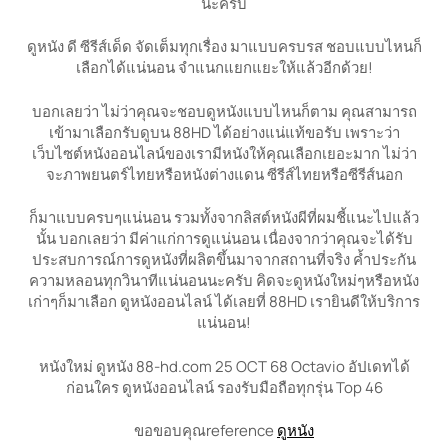
นะครับ
ดูหนัง ดี ซีรีส์เด็ด จัดเต็มทุกเรื่อง มาแบบครบรส ชอบแบบไหนก็
เลือกได้แน่นอน จำแนกแยกแยะให้แล้วอีกด้วย!
บอกเลยว่า ไม่ว่าคุณจะชอบดูหนังแบบไหนก็ตาม คุณสามารถ
เข้ามาเลือกรับดูบน 88HD ได้อย่างแน่แท้ขอรับ เพราะว่า
เว็บไซต์หนังออนไลน์ของเรามีหนังให้คุณเลือกเยอะมาก ไม่ว่า
จะภาพยนตร์ไทยหรือหนังต่างแดน ซีรีส์ไทยหรือซีรีส์นอก
ก็มาแบบครบๆแน่นอน รวมทั้งจากลิสต์หนังผีที่ผมชี้แนะไปแล้ว
นั้น บอกเลยว่า มีค่าแก่การดูแน่นอน เนื่องจากว่าคุณจะได้รับ
ประสบการณ์การดูหนังที่ผลิตขึ้นมาจากสถานที่จริง ค้ำประกัน
ความหลอนทุกวินาทีแน่นอนนะครับ คิดจะดูหนังใหม่ๆหรือหนัง
เก่าๆก็มาเลือก ดูหนังออนไลน์ ได้เลยที่ 88HD เรายินดีให้บริการ
แน่นอน!
หนังใหม่ ดูหนัง 88-hd.com 25 OCT 68 Octavio อัปเดทได้
ก่อนใคร ดูหนังออนไลน์ รองรับมือถือทุกรุ่น Top 46
ขอขอบคุณreference
ดูหนัง