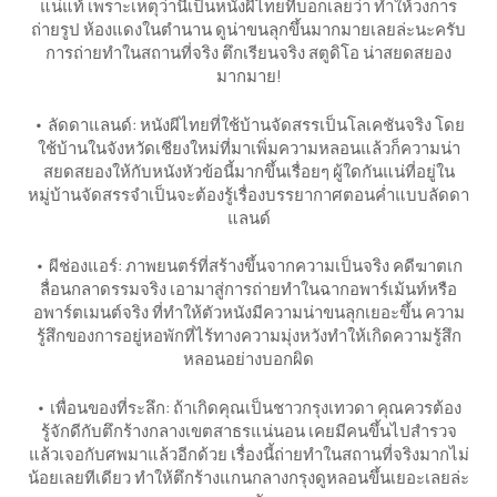
แน่แท้ เพราะเหตุว่านี่เป็นหนังผีไทยที่บอกเลยว่า ทำให้วงการ
ถ่ายรูป ห้องแดงในตำนาน ดูน่าขนลุกขึ้นมากมายเลยล่ะนะครับ
การถ่ายทำในสถานที่จริง ตึกเรียนจริง สตูดิโอ น่าสยดสยอง
มากมาย!
• ลัดดาแลนด์: หนังผีไทยที่ใช้บ้านจัดสรรเป็นโลเคชันจริง โดย
ใช้บ้านในจังหวัดเชียงใหม่ที่มาเพิ่มความหลอนแล้วก็ความน่า
สยดสยองให้กับหนังหัวข้อนี้มากขึ้นเรื่อยๆ ผู้ใดกันแน่ที่อยู่ใน
หมู่บ้านจัดสรรจำเป็นจะต้องรู้เรื่องบรรยากาศตอนค่ำแบบลัดดา
แลนด์
• ผีช่องแอร์: ภาพยนตร์ที่สร้างขึ้นจากความเป็นจริง คดีฆาตเก
ลื่อนกลาดรรมจริง เอามาสู่การถ่ายทำในฉากอพาร์เม้นท์หรือ
อพาร์ตเมนต์จริง ที่ทำให้ตัวหนังมีความน่าขนลุกเยอะขึ้น ความ
รู้สึกของการอยู่หอพักที่ไร้ทางความมุ่งหวังทำให้เกิดความรู้สึก
หลอนอย่างบอกผิด
• เพื่อนของที่ระลึก: ถ้าเกิดคุณเป็นชาวกรุงเทวดา คุณควรต้อง
รู้จักดีกับตึกร้างกลางเขตสาธรแน่นอน เคยมีคนขึ้นไปสำรวจ
แล้วเจอกับศพมาแล้วอีกด้วย เรื่องนี้ถ่ายทำในสถานที่จริงมากไม่
น้อยเลยทีเดียว ทำให้ตึกร้างแกนกลางกรุงดูหลอนขึ้นเยอะเลยล่ะ