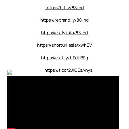
https://bit.ly/88-hd
https://rebrand.ly/88-hd
https://cutly.info/88-hd
https://shorturl.asia/xwhEV
https://cutt.ly/trFdHBFg
https://t.co/2JrOEsAnys