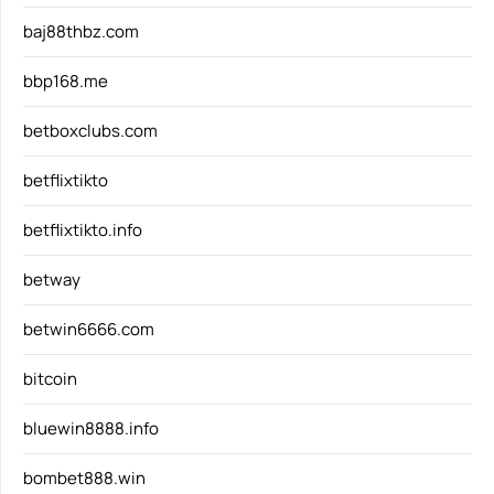
baj88thbz.com
bbp168.me
betboxclubs.com
betflixtikto
betflixtikto.info
betway
betwin6666.com
bitcoin
bluewin8888.info
bombet888.win