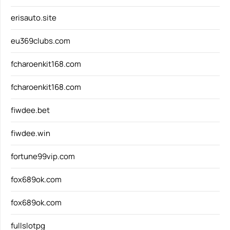
erisauto.site
eu369clubs.com
fcharoenkit168.com
fcharoenkit168.com
fiwdee.bet
fiwdee.win
fortune99vip.com
fox689ok.com
fox689ok.com
fullslotpg