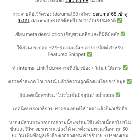
ใส่คีย์เวิร์ดหลัก
daruma168
ใน URL,
กระจายคีย์เวิร์ดรอง (daruma168 สมัคร,
daruma168 เข้าสู่
ระบบ
, daruma168 เครดิตฟรี) อย่างเป็นธรรมชาติ
เขียน meta description เชิญชวนคลิกและก็มีคีย์หลัก
ใช้ส่วนประกอบ H2/H3 แจ่มแจ้ง + ตาราง/ลิสต์ สำหรับ
Featured Snippet
ทำ Internal Link ไปบทความที่เกี่ยวข้อง + ใส่ alt ให้ภาพ
ตรวจคำสะกด ไวยากรณ์ แล้วก็ความถูกต้องแน่ใจของข้อมูล
อัปเดตเนื้อหาส่วน “โปรโมชั่นปัจจุบัน” สม่ำเสมอ
เทคนิคบรรณาธิการ: ทำคอนเทนต์ให้ “สด” แล้วก็น่าเชื่อถือ
หากแม้ส่วนประกอบบทความนี้จะพร้อมใช้ แต่ว่าเนื้อหาโปรโม
ชั่นและวิถีทางธุรกรรมแปลงได้ ควรตั้งรอบทวนเนื้อหาทุก 30–
60 วัน เพิ่มข้อมูลเชิงลึก ตัวอย่างเช่น คำอธิบาย RTP ของเกม