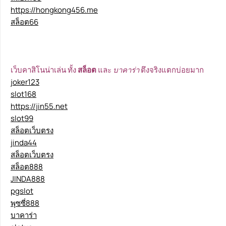
https://hongkong456.me
สล็อต66
เว็บคาสิโนน่าเล่น ทั้ง
สล็อต
และ
บาคาร่า
ตึงจริงแตกบ่อยมาก
joker123
slot168
https://jin55.net
slot99
สล็อตเว็บตรง
jinda44
สล็อตเว็บตรง
สล็อต888
JINDA888
pgslot
พุซซี่888
บาคาร่า