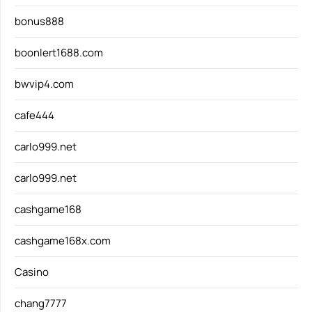
bonus888
boonlert1688.com
bwvip4.com
cafe444
carlo999.net
carlo999.net
cashgame168
cashgame168x.com
Casino
chang7777