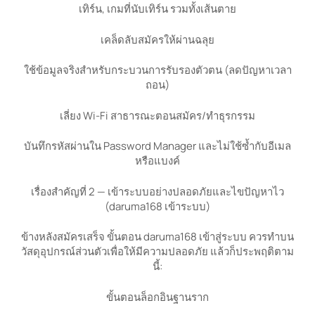
เทิร์น, เกมที่นับเทิร์น รวมทั้งเส้นตาย
เคล็ดลับสมัครให้ผ่านฉลุย
ใช้ข้อมูลจริงสำหรับกระบวนการรับรองตัวตน (ลดปัญหาเวลา
ถอน)
เลี่ยง Wi-Fi สาธารณะตอนสมัคร/ทำธุรกรรม
บันทึกรหัสผ่านใน Password Manager และไม่ใช้ซ้ำกับอีเมล
หรือแบงค์
เรื่องสำคัญที่ 2 — เข้าระบบอย่างปลอดภัยและไขปัญหาไว
(daruma168 เข้าระบบ)
ข้างหลังสมัครเสร็จ ขั้นตอน daruma168 เข้าสู่ระบบ ควรทำบน
วัสดุอุปกรณ์ส่วนตัวเพื่อให้มีความปลอดภัย แล้วก็ประพฤติตาม
นี้:
ขั้นตอนล็อกอินฐานราก