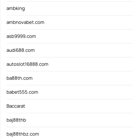
ambking
ambnovabet.com
asb9999.com
audi688.com
autoslot16888.com
ba88th.com
babet555.com
Baccarat
baj88thb
baj88thbz.com