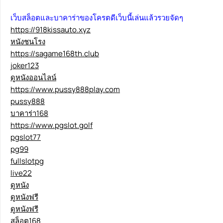
เว็บสล็อตและบาคาร่าของโครตดีเว็บนี้เล่นแล้วรวยจัดๆ
https://918kissauto.xyz
หนังชนโรง
https://sagame168th.club
joker123
ดูหนังออนไลน์
https://www.pussy888play.com
pussy888
บาคาร่า168
https://www.pgslot.golf
pgslot77
pg99
fullslotpg
live22
ดูหนัง
ดูหนังฟรี
ดูหนังฟรี
สล็อต168