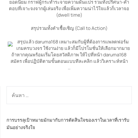
ยอดนิยม กราฟผู้กระทำระจายความผันแปร รวมทั้งปริศนา-คำ
ตอบที่เจาะจงจากผู้เล่นจริง เพื่อเพิ่มความน่าไว้ใจแล้วก็เวลาจอ
(dwell time)
สรุปรวมทั้งคำเชื้อเชิญ (Call to Action)
สรุปแล้ว daruma168 เหมาะสมกับผู้ที่ต้องการแพลตฟอร์ม
เกมครบวงจร ใช้งานง่าย แล้วก็มีโปรโมชั่นให้เลือกมากมาย
ถ้าหากคุณพร้อมเริ่มโดยสวัสดิภาพ ให้ไปที่หน้า daruma168
สมัคร เพื่อปฏิบัติตามขั้นตอนแบบทีละคลิก แล้ววิเคราะห์หน้า
…
ค้นหา
สำหรับ:
การบรรลุเป้าหมายมักมากับการตัดสินใจของเราในเวลาที่เรารับ
มันอย่างจริงใจ