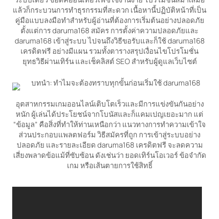
แล้วก็กระบวนการทำธุรกรรมที่สะดวก เนื้อหานี้ปฏิบัติหน้าที่เป็น
คู่มือแบบลงมือทำสำหรับผู้อ่านที่ต้องการเริ่มต้นอย่างปลอดภัย
ตั้งแต่การ daruma168 สมัคร การตั้งค่าความปลอดภัยและ
daruma168 เข้าสู่ระบบ ไปจนถึงวิธีขอรับและก็ใช้ daruma168
เครดิตฟรี อย่างมีแผน รวมทั้งตารางสรุปเงื่อนไขโปรโมชั่น
ยุทธวิธีผ่านเทิร์น และเช็คลิสต์ SEO สำหรับผู้ดูแลเว็บไซต์
บทนำ: ทำไมจะต้องทราบทุกขั้นก่อนเริ่มใช้ daruma168
อุตสาหกรรมเกมออนไลน์เติบโตเร็วและมีการแข่งขันกันอย่าง
หนัก ผู้เล่นได้ประโยชน์จากโบนัสและก็แคมเปญเยอะมาก แต่
“ข้อมูล” คือสิ่งที่ทำให้ท่านเหนือกว่า แนวทางการทำความเข้าใจ
ส่วนประกอบแพลตฟอร์ม วิธีสมัครที่ถูก การเข้าสู่ระบบอย่าง
ปลอดภัย และรายละเอียด daruma168 เครดิตฟรี จะลดความ
เสี่ยงพลาดข้อแม้ที่ซับซ้อน ดังเช่นว่า ยอดเทิร์นโอเวอร์ ข้อจำกัด
เกม หรือเส้นตายการใช้สิทธิ์