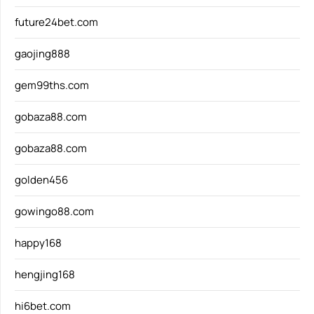
future24bet.com
gaojing888
gem99ths.com
gobaza88.com
gobaza88.com
golden456
gowingo88.com
happy168
hengjing168
hi6bet.com