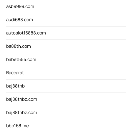
asb9999.com
audi688.com
autoslot16888.com
ba88th.com
babet555.com
Baccarat
baj88thb
baj88thbz.com
baj88thbz.com
bbp168.me