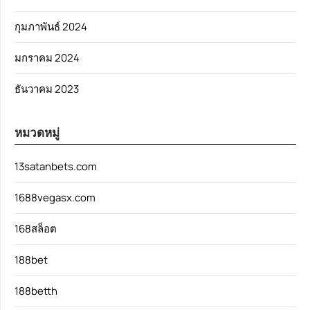
กุมภาพันธ์ 2024
มกราคม 2024
ธันวาคม 2023
หมวดหมู่
13satanbets.com
1688vegasx.com
168สล็อต
188bet
188betth