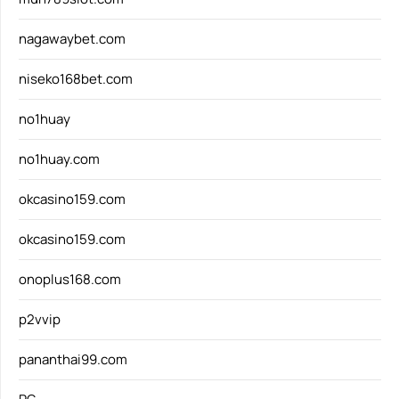
nagawaybet.com
niseko168bet.com
no1huay
no1huay.com
okcasino159.com
okcasino159.com
onoplus168.com
p2vvip
pananthai99.com