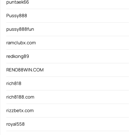
puntaek66
Pussy888
pussy888fun
ramclubx.com
redkong89
RENO88WIN.COM
rich818
rich8188.com
rizzbetx.com
royal558