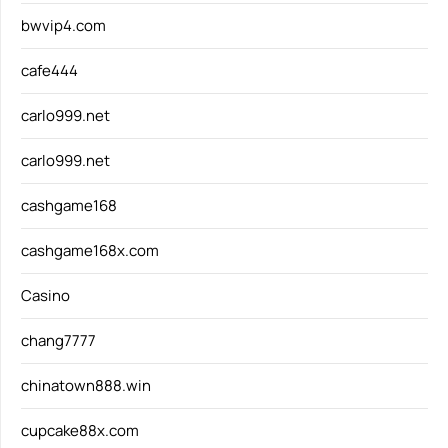
bwvip4.com
cafe444
carlo999.net
carlo999.net
cashgame168
cashgame168x.com
Casino
chang7777
chinatown888.win
cupcake88x.com