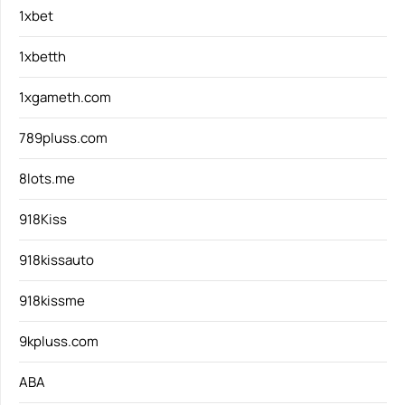
1xbet
1xbetth
1xgameth.com
789pluss.com
8lots.me
918Kiss
918kissauto
918kissme
9kpluss.com
ABA