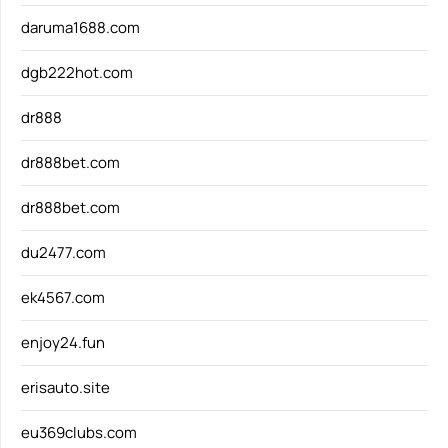
daruma1688.com
dgb222hot.com
dr888
dr888bet.com
dr888bet.com
du2477.com
ek4567.com
enjoy24.fun
erisauto.site
eu369clubs.com