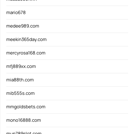
mario678
medee989.com
meekin365day.com
mercyrosa168.com
mfj889xx.com
mia88th.com
mib555s.com
mmgoldsbets.com
mono16888.com
mun789slot.com