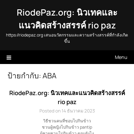
Skip
RiodePaz.org: นิวเทคและ
to
content
แนวคิดสร้างสรรค์ rio paz
https://riodepaz.org เสนอนวัตกรรมและความสร้างสรรค์ที่กำลังเกิด
ขึ้น
Menu
ป้ายกำกับ:
ABA
RiodePaz.org: นิวเทคและแนวคิดสร้างสรรค์
rio paz
Posted on 14 ธันวาคม 2023
วิธีชวนคนที่ชอบไปกินข้าว
ชวนผู้หญิงไปกินข้าว pantip
ผู้ชายชวนไปกินข้าว ตอบยังไง