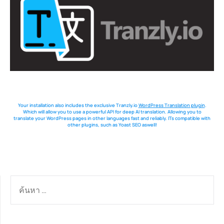
Your installation also includes the exclusive Tranzly.io
WordPress Translation plugin
.
Which will allow you to use a powerful API for deep AI translation. Allowing you to
translate your WordPress pages in other languages fast and reliably. ITs compatible with
other plugins, such as Yoast SEO aswell!
ค้นหา
สำหรับ: