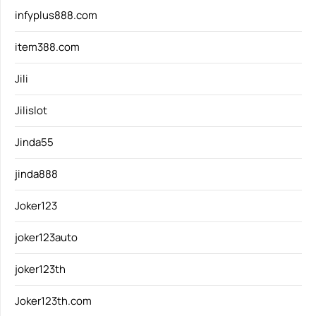
infyplus888.com
item388.com
Jili
Jilislot
Jinda55
jinda888
Joker123
joker123auto
joker123th
Joker123th.com