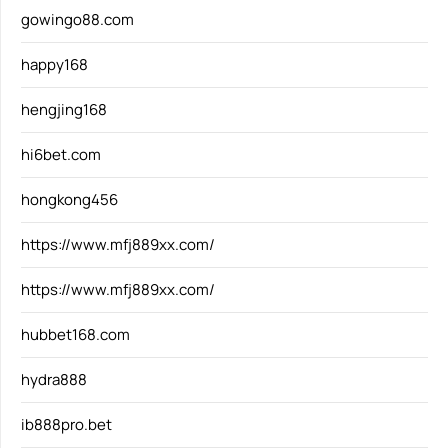
gowingo88.com
happy168
hengjing168
hi6bet.com
hongkong456
https://www.mfj889xx.com/
https://www.mfj889xx.com/
hubbet168.com
hydra888
ib888pro.bet