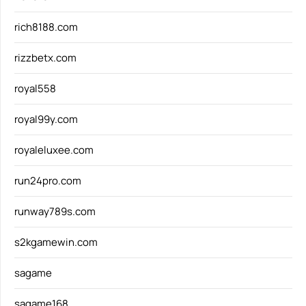
rich8188.com
rizzbetx.com
royal558
royal99y.com
royaleluxee.com
run24pro.com
runway789s.com
s2kgamewin.com
sagame
sagame168