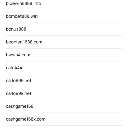
bluewin8888.info
bombet888.win
bonus888
boonlert1688.com
bwvip4.com
cafe444
carlo999.net
carlo999.net
cashgame168
cashgame168x.com