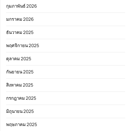
กุมภาพันธ์ 2026
มกราคม 2026
ธันวาคม 2025
พฤศจิกายน 2025
ตุลาคม 2025
กันยายน 2025
สิงหาคม 2025
กรกฎาคม 2025
มิถุนายน 2025
พฤษภาคม 2025