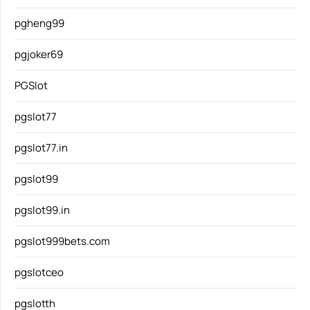
pgheng99
pgjoker69
PGSlot
pgslot77
pgslot77.in
pgslot99
pgslot99.in
pgslot999bets.com
pgslotceo
pgslotth