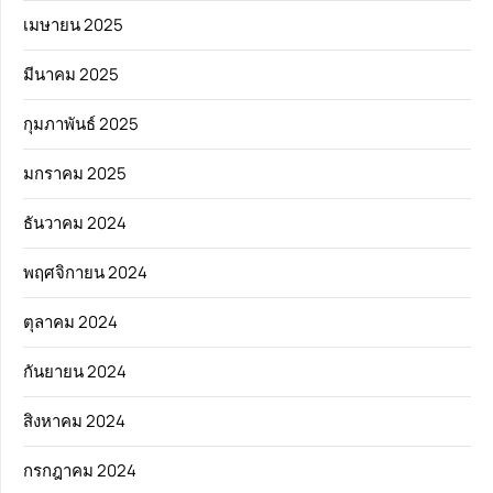
เมษายน 2025
มีนาคม 2025
กุมภาพันธ์ 2025
มกราคม 2025
ธันวาคม 2024
พฤศจิกายน 2024
ตุลาคม 2024
กันยายน 2024
สิงหาคม 2024
กรกฎาคม 2024