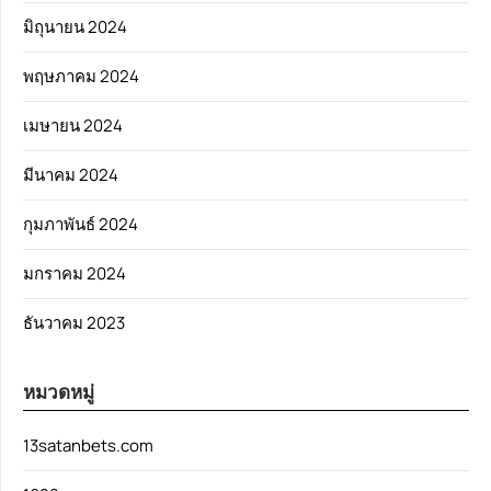
มิถุนายน 2024
พฤษภาคม 2024
เมษายน 2024
มีนาคม 2024
กุมภาพันธ์ 2024
มกราคม 2024
ธันวาคม 2023
หมวดหมู่
13satanbets.com