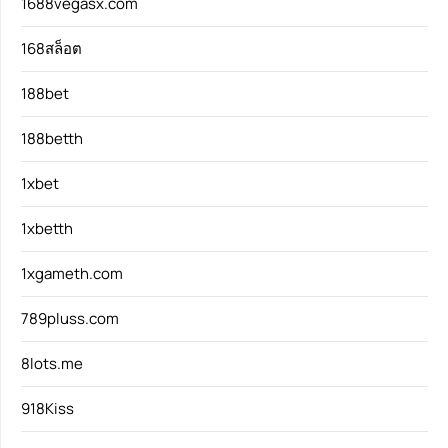
1688vegasx.com
168สล็อต
188bet
188betth
1xbet
1xbetth
1xgameth.com
789pluss.com
8lots.me
918Kiss