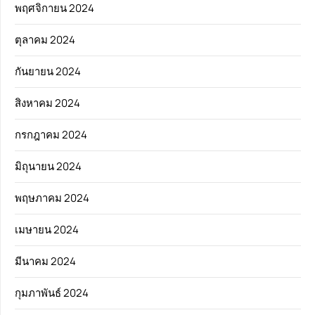
พฤศจิกายน 2024
ตุลาคม 2024
กันยายน 2024
สิงหาคม 2024
กรกฎาคม 2024
มิถุนายน 2024
พฤษภาคม 2024
เมษายน 2024
มีนาคม 2024
กุมภาพันธ์ 2024