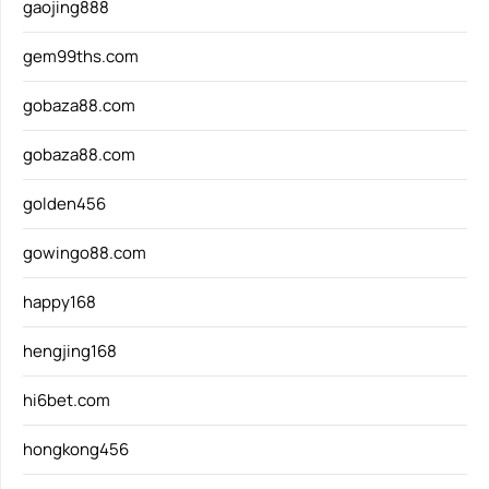
gaojing888
gem99ths.com
gobaza88.com
gobaza88.com
golden456
gowingo88.com
happy168
hengjing168
hi6bet.com
hongkong456