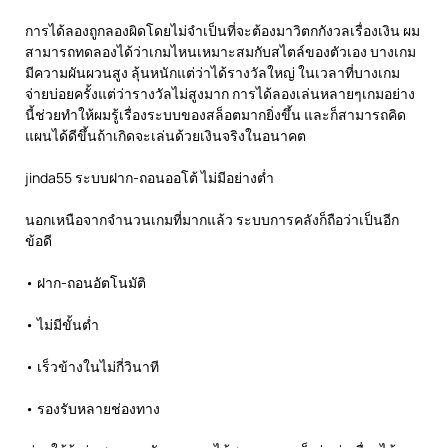
การได้ลองถูกลองผิดโดยไม่จำเป็นที่จะต้องมาวิตกกังวลเรื่องเงิน ผม
สามารถทดลองได้ว่าเกมไหนเหมาะสมกับสไตล์ของตัวเอง บางเกม
มีความผันผวนสูง ลุ้นหนักแต่ว่าได้รางวัลใหญ่ ในเวลาที่บางเกม
จ่ายบ่อยครั้งแต่ว่ารางวัลไม่สูงมาก การได้ลองเล่นหลายๆเกมอย่าง
นี้ช่วยทำให้ผมรู้เรื่องระบบของสล็อตมากยิ่งขึ้น และก็สามารถคิด
แผนได้ดีขึ้นถ้าเกิดจะเล่นด้วยเงินจริงในอนาคต
jinda55 ระบบฝาก-ถอนออโต้ ไม่มีอย่างต่ำ
นอกเหนือจากจำนวนเกมที่มากแล้ว ระบบการคลังก็ถือว่าเป็นอีก
ข้อดี
• ฝาก-ถอนอัตโนมัติ
• ไม่มีขั้นต่ำ
• เร็วข้างในไม่กี่วินาที
• รองรับหลายช่องทาง