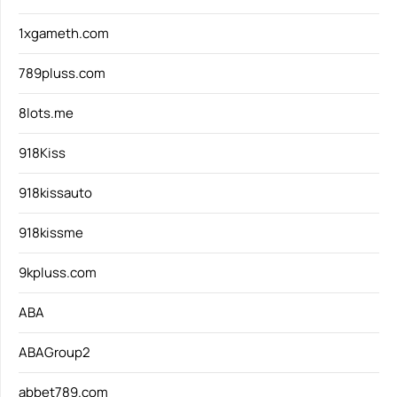
1xgameth.com
789pluss.com
8lots.me
918Kiss
918kissauto
918kissme
9kpluss.com
ABA
ABAGroup2
abbet789.com