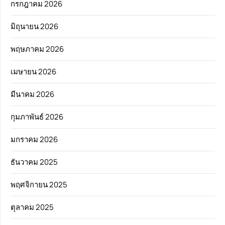
กรกฎาคม 2026
มิถุนายน 2026
พฤษภาคม 2026
เมษายน 2026
มีนาคม 2026
กุมภาพันธ์ 2026
มกราคม 2026
ธันวาคม 2025
พฤศจิกายน 2025
ตุลาคม 2025