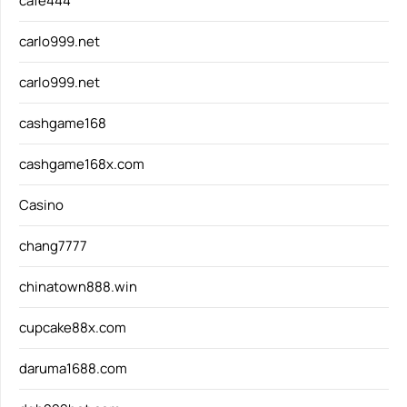
cafe444
carlo999.net
carlo999.net
cashgame168
cashgame168x.com
Casino
chang7777
chinatown888.win
cupcake88x.com
daruma1688.com