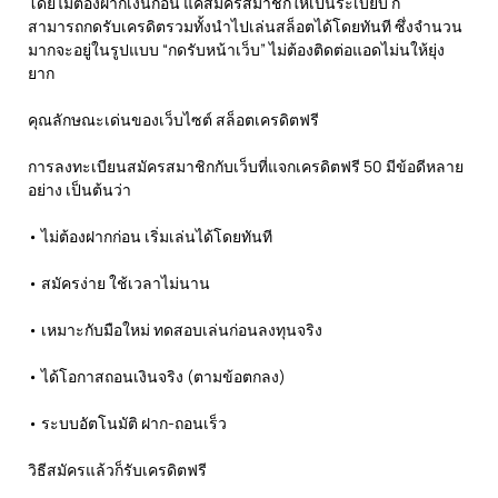
โดยไม่ต้องฝากเงินก่อน แค่สมัครสมาชิกให้เป็นระเบียบ ก็
สามารถกดรับเครดิตรวมทั้งนำไปเล่นสล็อตได้โดยทันที ซึ่งจำนวน
มากจะอยู่ในรูปแบบ “กดรับหน้าเว็บ” ไม่ต้องติดต่อแอดไม่นให้ยุ่ง
ยาก
คุณลักษณะเด่นของเว็บไซต์ สล็อตเครดิตฟรี
การลงทะเบียนสมัครสมาชิกกับเว็บที่แจกเครดิตฟรี 50 มีข้อดีหลาย
อย่าง เป็นต้นว่า
• ไม่ต้องฝากก่อน เริ่มเล่นได้โดยทันที
• สมัครง่าย ใช้เวลาไม่นาน
• เหมาะกับมือใหม่ ทดสอบเล่นก่อนลงทุนจริง
• ได้โอกาสถอนเงินจริง (ตามข้อตกลง)
• ระบบอัตโนมัติ ฝาก-ถอนเร็ว
วิธีสมัครแล้วก็รับเครดิตฟรี