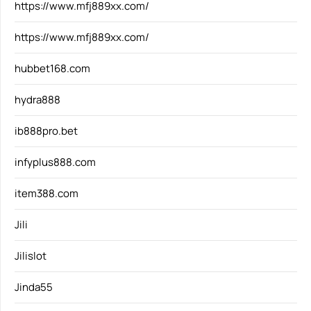
https://www.mfj889xx.com/
https://www.mfj889xx.com/
hubbet168.com
hydra888
ib888pro.bet
infyplus888.com
item388.com
Jili
Jilislot
Jinda55