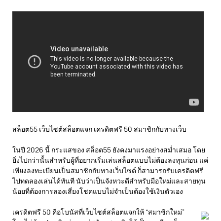
สล็อต55 เว็บไซต์สล็อตแจก เครดิตฟรี 50 สมาชิกกับทางเว็บ
ในปี 2026 นี้ กระแสของ สล็อต55 ยังคงมาแรงอย่างสม่ำเสมอ โดย
ยิ่งไปกว่านั้นสำหรับผู้ที่อยากเริ่มเล่นสล็อตแบบไม่ต้องลงทุนก่อน แค่
เพียงลงทะเบียนเป็นสมาชิกกับทางเว็บไซต์ ก็สามารถรับเครดิตฟรี
ไปทดลองเล่นได้ทันที นับว่าเป็นจังหวะดีสำหรับมือใหม่และสายทุน
น้อยที่ต้องการลองเสี่ยงโชคแบบไม่จำเป็นต้องใช้เงินตัวเอง
เครดิตฟรี 50 คือโบนัสที่เว็บไซต์สล็อตแจกให้ “สมาชิกใหม่”