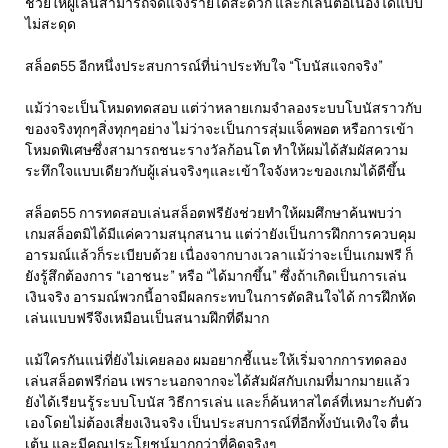
ช่วยให้ผู้เล่นสามารถจัดแจงรายได้สะดวก และก็เล่นต่อเนื่องได้แบบ
ไม่สะดุด
สล็อต55 อีกหนึ่งประสบการณ์ที่น่าประทับใจ “โบนัสแจกจริง”
แม้ว่าจะเป็นโหมดทดสอบ แต่ว่าหลายเกมจำลองระบบโบนัสราวกับ
ของจริงทุกๆสิ่งทุกๆอย่าง ไม่ว่าจะเป็นการสุ่มแจ็คพอต หรือการเข้า
โหมดพิเศษซึ่งสามารถชนะรางวัลก้อนโต ทำให้ผมได้สัมผัสความ
ระทึกใจแบบเดียวกับผู้เล่นจริงๆและเข้าใจจังหวะของเกมได้ดีขึ้น
สล็อต55 การทดสอบเล่นสล็อตฟรียังช่วยทำให้ผมศึกษาค้นพบว่า
เกมสล็อตมิได้มีแค่ความสนุกสนาน แต่ว่ายังเป็นการฝึกการควบคุม
อารมณ์แล้วก็ระเบียบด้วย เนื่องจากบางเวลาแม้ว่าจะเป็นเกมฟรี ก็
ยังรู้สึกต้องการ “เอาชนะ” หรือ “ได้มากขึ้น” ซึ่งถ้าเกิดเป็นการเล่น
เงินจริง อารมณ์พวกนี้อาจมีผลกระทบในการตัดสินใจได้ การฝึกหัด
เล่นแบบฟรีจึงเหมือนเป็นสนามฝึกที่ดีมาก
แม้ใครกันแน่ที่ยังไม่เคยลอง ผมอยากชี้แนะให้เริ่มจากการทดลอง
เล่นสล็อตฟรีก่อน เพราะนอกจากจะได้สัมผัสกับเกมที่มากมายแล้ว
ยังได้เรียนรู้ระบบโบนัส วิธีการเล่น และก็ค้นหาสไตล์ที่เหมาะกับตัว
เองโดยไม่ต้องเสี่ยงเงินจริง เป็นประสบการณ์ที่อีกทั้งบันเทิงใจ ตื่น
เต้น และมีคุณประโยชน์มากกว่าที่คิดจริงๆ