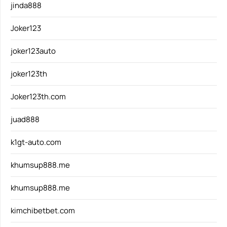
jinda888
Joker123
joker123auto
joker123th
Joker123th.com
juad888
k1gt-auto.com
khumsup888.me
khumsup888.me
kimchibetbet.com