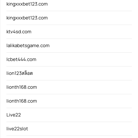
kingxxxbet123.com
kingxxxbet123.com
ktv4sd.com
lalikabetsgame.com
lcbet444.com
lion123สล็อต
lionth168.com
lionth168.com
Live22
live22slot