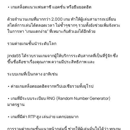
• เกมสล็อตแนวแฟนตาซี แอคชั่น หรือธีมยอดฮิต
ด้วยจำนวนเกมที่มากกว่า 2,000 เกม ทำให้ผู้เล่นสามารถเปลี่ยน
สไตล์การเล่นได้ตลอดเวลา ไม่ซ้ำๆซากๆ รวมทั้งยังช่วยเพิ่มจังหวะ
ในการหา “เกมแตกง่าย” ที่เหมาะกับตัวเองได้อีกด้วย
รวมค่ายเกมชั้นนำระดับโลก
jinda55 ได้รวบรวมเกมจากผู้ให้บริการระดับสากลที่เป็นที่รู้จัก ซึ่ง
ขึ้นชื่อลือชาเรื่องคุณภาพ ความมีประสิทธิภาพ และ
ระบบเกมที่เป็นกลาง อาทิเช่น
• ค่ายเกมสล็อตยอดฮิตจากทวีปเอเชียรวมทั้งยุโรป
• เกมที่มีระบบระเบียบ RNG (Random Number Generator)
มาตรฐาน
• เกมที่มีค่า RTP สูง เล่นง่าย แตกบ่อยมาก
การรวมค่ายเกมชั้นแนวหน้ากลุ่มนี้ ช่วยให้ผู้เล่นมั่นใจได้ว่า ทุกเกม