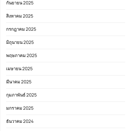
กันยายน 2025
สิงหาคม 2025
กรกฎาคม 2025
มิถุนายน 2025
พฤษภาคม 2025
เมษายน 2025
มีนาคม 2025
กุมภาพันธ์ 2025
มกราคม 2025
ธันวาคม 2024