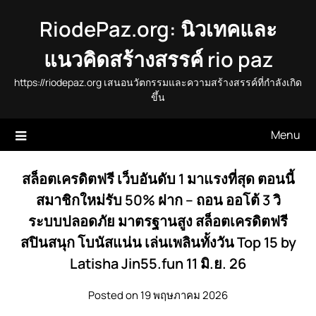
Skip
RiodePaz.org: นิวเทคและ
to
content
แนวคิดสร้างสรรค์ rio paz
https://riodepaz.org เสนอนวัตกรรมและความสร้างสรรค์ที่กำลังเกิด
ขึ้น
Menu
สล็อตเครดิตฟรี เว็บอันดับ 1 มาแรงที่สุด ตอนนี้
สมาชิกใหม่รับ 50% ฝาก – ถอน ออโต้ 3 วิ
ระบบปลอดภัย มาตรฐานสูง สล็อตเครดิตฟรี
สปินสนุก โบนัสแน่น เล่นเพลินทั้งวัน Top 15 by
Latisha Jin55.fun 11 มิ.ย. 26
Posted on 19 พฤษภาคม 2026