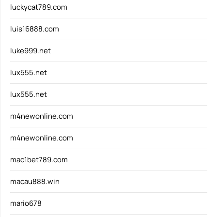
luckycat789.com
luis16888.com
luke999.net
lux555.net
lux555.net
m4newonline.com
m4newonline.com
mac1bet789.com
macau888.win
mario678