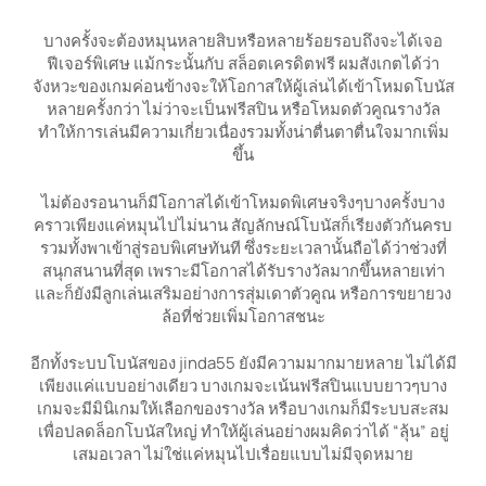
บางครั้งจะต้องหมุนหลายสิบหรือหลายร้อยรอบถึงจะได้เจอ
ฟีเจอร์พิเศษ แม้กระนั้นกับ สล็อตเครดิตฟรี ผมสังเกตได้ว่า
จังหวะของเกมค่อนข้างจะให้โอกาสให้ผู้เล่นได้เข้าโหมดโบนัส
หลายครั้งกว่า ไม่ว่าจะเป็นฟรีสปิน หรือโหมดตัวคูณรางวัล
ทำให้การเล่นมีความเกี่ยวเนื่องรวมทั้งน่าตื่นตาตื่นใจมากเพิ่ม
ขึ้น
ไม่ต้องรอนานก็มีโอกาสได้เข้าโหมดพิเศษจริงๆบางครั้งบาง
คราวเพียงแค่หมุนไปไม่นาน สัญลักษณ์โบนัสก็เรียงตัวกันครบ
รวมทั้งพาเข้าสู่รอบพิเศษทันที ซึ่งระยะเวลานั้นถือได้ว่าช่วงที่
สนุกสนานที่สุด เพราะมีโอกาสได้รับรางวัลมากขึ้นหลายเท่า
และก็ยังมีลูกเล่นเสริมอย่างการสุ่มเดาตัวคูณ หรือการขยายวง
ล้อที่ช่วยเพิ่มโอกาสชนะ
อีกทั้งระบบโบนัสของ jinda55 ยังมีความมากมายหลาย ไม่ได้มี
เพียงแค่แบบอย่างเดียว บางเกมจะเน้นฟรีสปินแบบยาวๆบาง
เกมจะมีมินิเกมให้เลือกของรางวัล หรือบางเกมก็มีระบบสะสม
เพื่อปลดล็อกโบนัสใหญ่ ทำให้ผู้เล่นอย่างผมคิดว่าได้ “ลุ้น” อยู่
เสมอเวลา ไม่ใช่แค่หมุนไปเรื่อยแบบไม่มีจุดหมาย