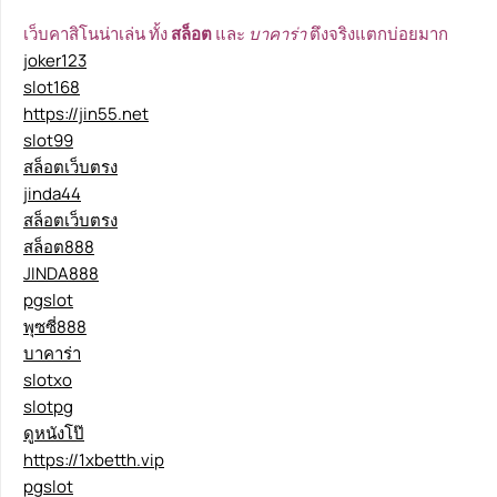
เว็บคาสิโนน่าเล่น ทั้ง
สล็อต
และ
บาคาร่า
ตึงจริงแตกบ่อยมาก
joker123
slot168
https://jin55.net
slot99
สล็อตเว็บตรง
jinda44
สล็อตเว็บตรง
สล็อต888
JINDA888
pgslot
พุซซี่888
บาคาร่า
slotxo
slotpg
ดูหนังโป๊
https://1xbetth.vip
pgslot