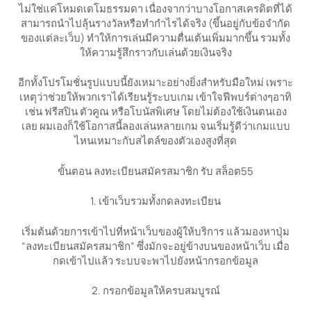
ไม่ใช่แค่โหมดเดโมธรรมดา เนื่องจากว่าบางโอกาสเครดิตที่ได้
สามารถนำไปลุ้นรางวัลหรือทำกำไรได้จริง (ขึ้นอยู่กับข้อจำกัด
ของแต่ละเว็บ) ทำให้การเล่นมีความตื่นเต้นเพิ่มมากขึ้น รวมทั้ง
ให้ความรู้สึกราวกับเล่นด้วยเงินจริง
อีกทั้งโปรโมชั่นรูปแบบนี้ยังเหมาะอย่างยิ่งสำหรับมือใหม่ เพราะ
เหตุว่าช่วยให้พวกเราได้เรียนรู้ระบบเกม เข้าใจฟีพบร์ต่างๆอาทิ
เช่น ฟรีสปิน ตัวคูณ หรือโบนัสพิเศษ โดยไม่ต้องใช้เงินตนเอง
เลย ผมเองก็ใช้โอกาสนี้ลองเล่นหลายเกม จนเริ่มรู้ดีว่าเกมแบบ
ไหนเหมาะกับสไตล์ของตัวเองสูงที่สุด
ขั้นตอน ลงทะเบียนสมัครสมาชิก รับ สล็อต55
1. เข้าเว็บรวมทั้งกดลงทะเบียน
เริ่มต้นด้วยการเข้าไปที่หน้าเว็บของผู้ให้บริการ แล้วมองหาปุ่ม
“ลงทะเบียนสมัครสมาชิก” ซึ่งมักจะอยู่ข้างบนของหน้าเว็บ เมื่อ
กดเข้าไปแล้ว ระบบจะพาไปยังหน้ากรอกข้อมูล
2. กรอกข้อมูลให้ครบสมบูรณ์