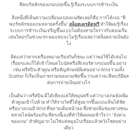
ฟีพบร์หลักของเกมบ่อยขึ้น รู้เรื่องระบบการชำระเงิน
สิ่งหนึ่งที่เห็นความเปลี่ยนแปลงแน่ชัดเลยก็คือ การได้เจอ “ฟี
พบร์หลักของเกมหลายครั้งขึ้น”
สล็อตเครดิตฟรี
ทำให้ผมรู้เรื่อง
ระบบการชำระเงินเจริญขึ้นแบบไม่ต้องทายใจราวกับตอนเริ่ม
เล่นใหม่ๆในช่วงแรก ผมแทบจะไม่รู้เรื่องเลยว่าสล็อตจ่ายเงินยัง
ไง
คิดแค่ว่าหากเครื่องหมายเรียงกันก็ชนะ แต่ว่าพอใช้ได้เล่นไป
เรื่อยๆและก็ได้เข้าโหมดโบนัสหรือฟีเจอร์ต่างๆบ่อยขึ้น อย่าง
เช่น ฟรีสปิน ตัวคูณ หรือสัญลักษณ์พิเศษอย่าง Wild รวมทั้ง
Scatter ก็เริ่มเห็นภาพรวมของเกมชัดขึ้น ว่าแต่ว่าละฟีพบร์มีผล
ต่อการจ่ายเงินอย่างไร
เป็นต้นว่า ฟรีสปิน มิได้เพียงแค่ให้หมุนฟรี แต่ว่าบางเกมยังเพิ่ม
ตัวคูณเข้าไปด้วย ทำให้รางวัลที่ได้สูงมากขึ้นแบบเห็นได้ชัด
หรือบางเกมมี Wild ที่ขยายเต็มหน้าจอ ซึ่งช่วยเพิ่มช่องทางชนะ
หลายไลน์พร้อมกัน ที่ตรงนี้เองที่ทำให้ผมพอเข้าใจว่า “จังหวะ
ของเกม” สำคัญมาก ไม่ใช่แค่หมุนไปเรื่อยแล้วหวังโชคอย่าง
เดียว