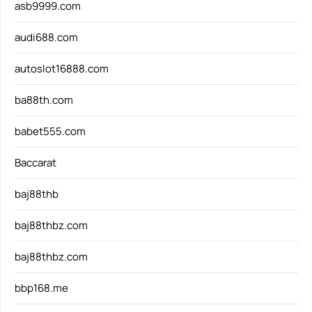
asb9999.com
audi688.com
autoslot16888.com
ba88th.com
babet555.com
Baccarat
baj88thb
baj88thbz.com
baj88thbz.com
bbp168.me