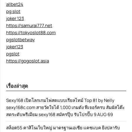
allbet24
pg slot
joker 123
https://samurai777.net
https://tokyoslot88.com
pgslotbetway
joker123
pgslot
https://gogoslot.asia
เรื่องล่าสุด
Sexy168 เปิดโลกเกมไพ่สดแบบเรียลไทม์ Top 81 by Nelly
sexy168c.com สายวัดใจได้ 1,000 เกมดัง ฟีเจอร์ครบ สัมผัสโต๊ะ
สดระดับพรีเมียม sexy168 สมัครปุ๊บ รับโปรปั๊บ 9 AUG 69
สล็อต55 คาสิโนเว็บใหญ่ มาตรฐานเอเชีย แคชแบค ยิงปลารับ