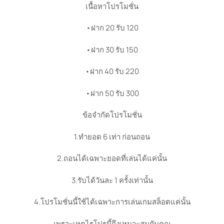
เนื้อหาโปรโมชั่น
•ฝาก 20 รับ 120
•ฝาก 30 รับ 150
•ฝาก 40 รับ 220
•ฝาก 50 รับ 300
ข้อจำกัดโปรโมชั่น
1.ทำยอด 6 เท่า ก่อนถอน
2.ถอนได้เฉพาะยอดที่เล่นได้แค่นั้น
3.รับได้วันละ 1 ครั้งเท่านั้น
4.โปรโมชั่นนี้ใช้ได้เฉพาะการเล่นเกมสล็อตแค่นั้น
เพราะเหตุไรโปรนี้ถึงเหมาะสมกับคุณ