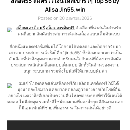
สล็อต55 สมัครไว เงินไหลเข้ารัวๆ Top 56 by
Alisa Jin55.win
Posted on 20 เมษายน 2026
สล็อตเครดิตฟรี
สล็อตเครดิตฟรี
ตัวเลือกที่น่าสนใจสำหรับ
คนที่อยากสัมผัสประสบการณ์เล่นสล็อตแบบเต็มต้นแบบ
อีกหนึ่งแพลตฟอร์มที่ผมได้โอกาสได้ทดลองและก็อยากจับมา
เล่าจากประสบการณ์จริงก็คือ “jinda55” ซึ่งต้องบอกเลยว่าเป็น
ตัวเลือกที่น่าดึงดูดมากมายสำหรับคนใดกันแน่ที่ต้องการสัมผัส
ประสบการณ์เล่นสล็อตแบบเต็มแบบ อีกทั้งในด้านของความ
สนุก ระบบเกม รวมทั้งโบนัสที่ให้มาแบบคุ้มค่า
ผมเข้าไปทดลองเล่นสล็อตฟรีกับ สล็อตเครดิตฟรี ก็มิได้
มุ่งมาดอะไรมาก แค่อยากทดลองดูว่าต่างจากเว็บไซต์อื่น
อย่างไร แต่ว่าสิ่งที่เจอเป็นความลื่นไหลของระบบที่ทำให้เล่นได้
ตลอด ไม่มีสะดุด รวมทั้งดีไซน์ของเกมที่มองล้ำยุค สีสันงาม และ
ก็มีเอฟเฟกต์ที่ช่วยเพิ่มอรรถรสในการเล่นได้อย่างดี