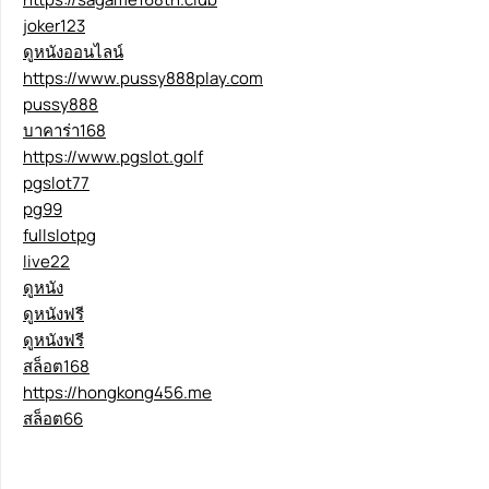
joker123
ดูหนังออนไลน์
https://www.pussy888play.com
pussy888
บาคาร่า168
https://www.pgslot.golf
pgslot77
pg99
fullslotpg
live22
ดูหนัง
ดูหนังฟรี
ดูหนังฟรี
สล็อต168
https://hongkong456.me
สล็อต66