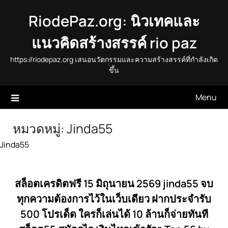
Skip
RiodePaz.org: นิวเทคและ
to
content
แนวคิดสร้างสรรค์ rio paz
https://riodepaz.org เสนอนวัตกรรมและความสร้างสรรค์ที่กำลังเกิด
ขึ้น
Menu
หมวดหมู่:
Jinda55
Jinda55
สล็อตเครดิตฟรี 15 มิถุนายน 2569 jinda55 จบ
ทุกความต้องการไว้ในเว็บเดียว ฝากประจำรับ
500 โปรเด็ด ใครก็เล่นได้ 10 ล้านก็จ่ายทันที