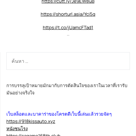
https://cutt.ly/Je9EW8uB
https://shorturl.asia/Yci5q
https://t.co/jUamcFTad1
…
ค้นหา
สำหรับ:
การบรรลุเป้าหมายมักมากับการตัดสินใจของเราในเวลาที่เรารับ
มันอย่างจริงใจ
เว็บสล็อตและบาคาร่าของโครตดีเว็บนี้เล่นแล้วรวยจัดๆ
https://918kissauto.xyz
หนังชนโรง
https://sagame168th.club