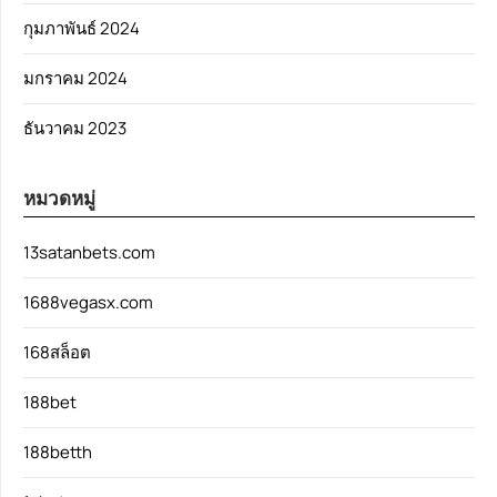
กุมภาพันธ์ 2024
มกราคม 2024
ธันวาคม 2023
หมวดหมู่
13satanbets.com
1688vegasx.com
168สล็อต
188bet
188betth