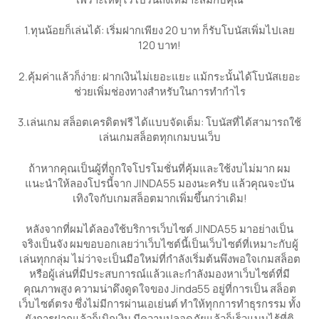
1.ทุนน้อยก็เล่นได้: เริ่มฝากเพียง 20 บาท ก็รับโบนัสเพิ่มไปเลย
120 บาท!
2.คุ้มค่าแล้วก็ง่าย: ฝากเงินไม่เยอะแยะ แม้กระนั้นได้โบนัสเยอะ
ช่วยเพิ่มช่องทางสำหรับในการทำกำไร
3.เล่นเกม สล็อตเครดิตฟรี ได้แบบจัดเต็ม: โบนัสที่ได้สามารถใช้
เล่นเกมสล็อตทุกเกมบนเว็บ
ถ้าหากคุณเป็นผู้ที่ถูกใจโปรโมชั่นที่คุ้มและใช้งบไม่มาก ผม
แนะนำให้ลองโปรนี้จาก JINDA55 มองนะครับ แล้วคุณจะบัน
เทิงใจกับเกมสล็อตมากเพิ่มขึ้นกว่าเดิม!
หลังจากที่ผมได้ลองใช้บริการเว็บไซต์ JINDA55 มาอย่างเป็น
จริงเป็นจัง ผมขอบอกเลยว่าเว็บไซต์นี้เป็นเว็บไซต์ที่เหมาะกับผู้
เล่นทุกกลุ่ม ไม่ว่าจะเป็นมือใหม่ที่กำลังเริ่มต้นพึงพอใจเกมสล็อต
หรือผู้เล่นที่มีประสบการณ์แล้วและกำลังมองหาเว็บไซต์ที่มี
คุณภาพสูง ความน่าดึงดูดใจของ Jinda55 อยู่ที่การเป็น สล็อต
เว็บไซต์ตรง ซึ่งไม่มีการผ่านเอเย่นต์ ทำให้ทุกการทำธุรกรรม ทั้ง
ยังการฝากแล้วก็เบิกเงิน มีความปลอดภัยแล้วก็เร็วแบบไร้ที่ติ