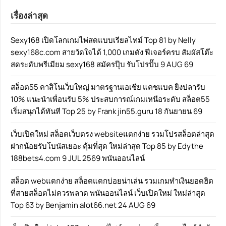
เรื่องล่าสุด
Sexy168 เปิดโลกเกมไพ่สดแบบเรียลไทม์ Top 81 by Nelly
sexy168c.com สายวัดใจได้ 1,000 เกมดัง ฟีเจอร์ครบ สัมผัสโต๊ะ
สดระดับพรีเมียม sexy168 สมัครปุ๊บ รับโปรปั๊บ 9 AUG 69
สล็อต55 คาสิโนเว็บใหญ่ มาตรฐานเอเชีย แคชแบค ยิงปลารับ
10% แนะนำเพื่อนรับ 5% ประสบการณ์เกมเหนือระดับ สล็อต55
เริ่มสนุกได้ทันที Top 25 by Frank jin55.guru 18 กันยายน 69
เว็บเปิดใหม่ สล็อตเว็บตรง websiteแตกง่าย รวมโปรสล็อตล่าสุด
ฝากน้อยรับโบนัสเยอะ คุ้มที่สุด ใหม่ล่าสุด Top 85 by Edythe
188bets4.com 9 JUL 2569 พนันออนไลน์
สล็อต webแตกง่าย สล็อตแตกบ่อยน่าเล่น รวมเกมทำเงินยอดฮิต
ที่สายสล็อตไม่ควรพลาด พนันออนไลน์ เว็บเปิดใหม่ ใหม่ล่าสุด
Top 63 by Benjamin alot66.net 24 AUG 69