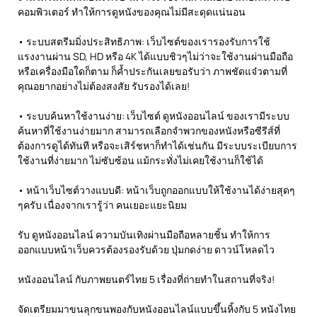
คอมพิวเตอร์ ทำให้การดูหนังของคุณไม่มีสะดุดแน่นอน
• ระบบสตรีมมิ่งประสิทธิภาพ: เว็บไซต์ของเรารองรับการใช้
แรงงานผ่าน SD, HD หรือ 4K ได้แบบชิวๆไม่ว่าจะใช้งานผ่านมือถือ
หรือเครื่องมือใดก็ตาม ก็ค้ำประกันเลยขอรับว่า ภาพชัดแจ๋วตามที่
คุณอยากอย่างไม่ต้องสงสัย รับรองได้เลย!
• ระบบค้นหาใช้งานง่าย: เว็บไซต์ ดูหนังออนไลน์ ของเรามีระบบ
ค้นหาที่ใช้งานง่ายมาก สามารถเลือกจำพวกของหนังหรือซีรีส์ที่
ต้องการดูได้ทันที หรือจะเสิร์ชหาก็ทำได้เช่นกัน มีระบบระเบียบการ
ใช้งานที่ง่ายมาก ไม่ซับซ้อน แม้กระทั่งไม่เคยใช้งานก็ใช้ได้
• หน้าเว็บไซต์วางแบบดี: หน้าเว็บถูกออกแบบให้ใช้งานได้ง่ายสุดๆ
ๆครับ เนื่องจากเรารู้ว่า คนเยอะแยะนิยม
รับ ดูหนังออนไลน์ ความบันเทิงผ่านมือถือหลายชิ้น ทำให้การ
ออกแบบหน้าเว็บควรต้องรองรับด้วย ปุ่มกดง่าย ดาวน์โหลดไว
หนังออนไลน์ กับภาพยนตร์ไทย 5 เรื่องที่ถ่ายทำในสถานที่จริง!
จัดเตรียมมาขนลุกขนพองกับหนังออนไลน์แบบขึ้นหิ้งกับ 5 หนังไทย