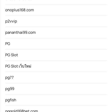
onoplus168.com
p2vvip
pananthai99.com
PG
PG Slot
PG Slot เว็บใหม่
pg77
pg99
pgfish
pggold168bet.com