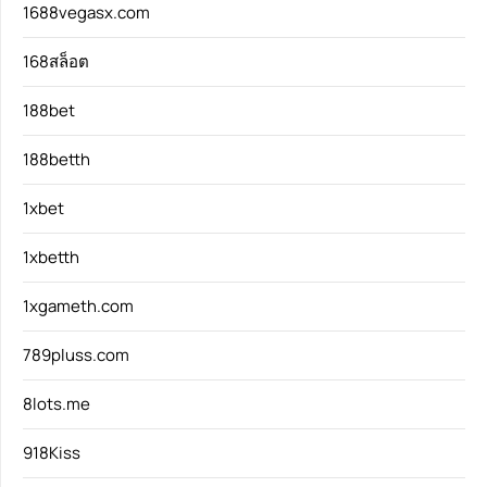
1688vegasx.com
168สล็อต
188bet
188betth
1xbet
1xbetth
1xgameth.com
789pluss.com
8lots.me
918Kiss