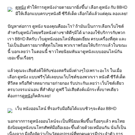
ดูหนัง
ทำให้การดูหนังง่ายดายมากยิ่งขึ้น! เลือก ดูหนัง กับ 88HD
มีให้เลือกแบบครบๆหนังดี ซีรีส์เด็ด เลือกได้แล้วแต่คุณ ลองเลย!
ปัญหาต่อการ ดูหนัง ของคุณคืออะไร? ถ้ามันเป็นการเลือกเว็บไซต์
สำหรับดูหนังไทยหรือหนังต่างชาติดีๆมิได้ มาลองใช้บริการกับพวก
เรา 88HD สิครับ เว็บดูหนังออนไลน์ที่ยอดเยี่ยม ครบเครื่องที่สุด และ
ไม่เป็นอันตรายมากที่สุดในไทย พวกเราพร้อมให้บริการแล้วในขณะ
นี้ บอกเลยว่า ในตอนนี้ ชาวไทยนิยมหันมาดูหนังแบบออนไลน์กัน
เยอะขึ้นเรื่อยๆ
แล้วคุณจะเสียตังค์ให้กับช่องสตรีมมิ่งต่างๆไปเพราะอะไร ในเมื่อ
เลือก ดูหนัง แบบฟรีๆได้เลยบนเว็บไซต์ของพวกเรา หนังดี ซีรีส์เด็ด
ทีวีสด หรือกีฬาสดมากมายก่ายกอง รับประกันเลยว่า เว็บไซต์เดียว
ครบวงจรแน่นอน ที่สำคัญ! ดูฟรี ไม่เสียตังค์แม้กระทั้งบาทเดียว
ต้องการ
ดูหนัง
ก็คลิกเลย!
เว็บ หนังออนไลน์ ที่รองรับมือถือได้แบบชิวๆจะต้อง 88HD
นอกจากการดูหนังออนไลน์จะเป็นที่นิยมเพิ่มขึ้นเรื่อยๆแล้ว คนไทย
ยังนิยมดูหนังบนโทรศัพท์มือถือเยอะขึ้นด้วยด้วยเหมือนกัน นั่นก็เป็น
เนื่องจาก มือถือจัดว่าเป็นวัสดุอุปกรณ์ที่ทุกคนควรมีประจำตัว การ