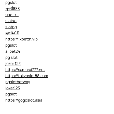
pgslot
พุซซี่888
บาคาร่า
slotxo
slotpg
ดูหนังโป๊
https://1xbetth.vip
pgslot
allbet24
pg slot
joker 123
https://samurai777.net
https://tokyoslot88.com
pgslotbetway
joker123
pgslot
https://gogoslot.asia