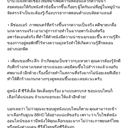
บ้านในจังหวัดเชียงใหม่ที่มาเพิ่มความหลอนแล้วก็ความน่า
สยดสยองให้กับหนังหัวข้อนี้มากขึ้นเรื่อยๆ ผู้ใดกันแน่ที่อยู่ในหมู่บ้าน
จัดสรรจำเป็นจะต้องรู้เรื่องบรรยากาศตอนค่ำแบบลัดดาแลนด์
• ผีช่องแอร์: ภาพยนตร์ที่สร้างขึ้นจากความเป็นจริง คดีฆาตเกลื่อ
นกลาดรรมจริง เอามาสู่การถ่ายทำในฉากอพาร์เม้นท์หรือ
อพาร์ตเมนต์จริง ที่ทำให้ตัวหนังมีความน่าขนลุกเยอะขึ้น ความรู้สึก
ของการอยู่หอพักที่ไร้ทางความมุ่งหวังทำให้เกิดความรู้สึกหลอน
อย่างบอกผิด
• เพื่อนของที่ระลึก: ถ้าเกิดคุณเป็นชาวกรุงเทวดา คุณควรต้องรู้จักดี
กับตึกร้างกลางเขตสาธรแน่นอน เคยมีคนขึ้นไปสำรวจแล้วเจอกับ
ศพมาแล้วอีกด้วย เรื่องนี้ถ่ายทำในสถานที่จริงมากไม่น้อยเลยทีเดียว
ทำให้ตึกร้างแกนกลางกรุงดูหลอนขึ้นเยอะเลยล่ะนะครับ
ดูหนัง ดี ซีรีส์เด็ด จัดเต็มทุกเรื่อง มาแบบครบรส ชอบแบบไหนก็
เลือกได้แน่นอน จำแนกแยกแยะให้แล้วอีกด้วย!
บอกเลยว่า ไม่ว่าคุณจะชอบดูหนังแบบไหนก็ตาม คุณสามารถเข้า
มาเลือกรับดูบน 88HD ได้อย่างแน่แท้ขอรับ เพราะว่าเว็บไซต์หนัง
ออนไลน์ของเรามีหนังให้คุณเลือกเยอะมาก ไม่ว่าจะภาพยนตร์ไทย
หรือหนังต่างแดน ซีรีส์ไทยหรือซีรีส์นอก