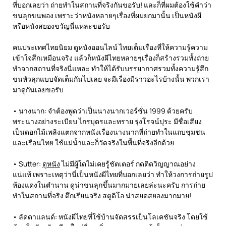
ที่บอกเลยว่า ถ่ายทำในสถานที่จริงกันขอรับ! และก็ที่ผมต้องใช้คำว่า
ขนลุกขนพอง เพราะว่าหนังหลายๆเรื่องที่ผมยกมานั้น เป็นหนังผี
หรือหนังสยองขวัญนี่แหละขอรับ
คนประเทศไทยนิยม ดูหนังออนไลน์ ไทยเต็มเรื่องที่ให้ความรู้ความ
เข้าใจสึกเหมือนจริง แล้วก็หนังผีไทยหลายๆเรื่องก็สร้างรวมทั้งถ่าย
ทำจากสถานที่จริงนี่แหละ ทำให้ได้รับบรรยากาศรวมทั้งความรู้สึก
ขนหัวลุกแบบจัดเต็มกันไปเลย จะมีเรื่องมีราวอะไรบ้างนั้น พวกเรา
มาดูกันเลยขอรับ
• นางนาก: จำต้องพูดว่าเป็นนางนากเวอร์ชั่น 1999 ด้วยครับ
พระนางอย่างระเบียบ ไกรบุตรและทราย รุ่งโรจน์ปุระ มีชื่อเสียง
เป็นดอกไม้เพลิงแตกจากหนังเรื่องนางนากที่ถ่ายทำในแถบชุมชน
และเรือนไทย ใช้แม่น้ำและก็วัดจริงในพื้นที่จริงอีกด้วย
• Sutter:
ดูหนัง
ไม่มีผู้ใดไม่เคยรู้ชัตเตอร์ กดติดวิญญาณอย่าง
แน่แท้ เพราะเหตุว่านี่เป็นหนังผีไทยที่บอกเลยว่า ทำให้วงการถ่ายรูป
ห้องแดงในตำนาน ดูน่าขนลุกขึ้นมากมายเลยล่ะนะครับ การถ่าย
ทำในสถานที่จริง ตึกเรียนจริง สตูดิโอ น่าสยดสยองมากมาย!
• ลัดดาแลนด์: หนังผีไทยที่ใช้บ้านจัดสรรเป็นโลเคชันจริง โดยใช้