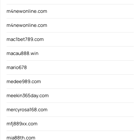
m4newonline.com
m4newonline.com
mac1bet789.com
macau888.win
mario678
medee989.com
meekin365day.com
mercyrosa168.com
mfj889xx.com
mia88th.com