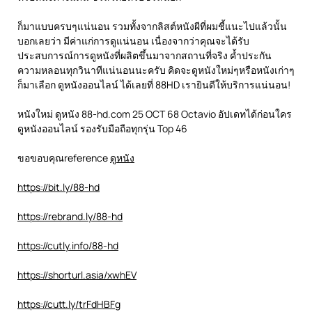
ก็มาแบบครบๆแน่นอน รวมทั้งจากลิสต์หนังผีที่ผมชี้แนะไปแล้วนั้น
บอกเลยว่า มีค่าแก่การดูแน่นอน เนื่องจากว่าคุณจะได้รับ
ประสบการณ์การดูหนังที่ผลิตขึ้นมาจากสถานที่จริง ค้ำประกัน
ความหลอนทุกวินาทีแน่นอนนะครับ คิดจะดูหนังใหม่ๆหรือหนังเก่าๆ
ก็มาเลือก ดูหนังออนไลน์ ได้เลยที่ 88HD เรายินดีให้บริการแน่นอน!
หนังใหม่ ดูหนัง 88-hd.com 25 OCT 68 Octavio อัปเดทได้ก่อนใคร
ดูหนังออนไลน์ รองรับมือถือทุกรุ่น Top 46
ขอขอบคุณreference
ดูหนัง
https://bit.ly/88-hd
https://rebrand.ly/88-hd
https://cutly.info/88-hd
https://shorturl.asia/xwhEV
https://cutt.ly/trFdHBFg