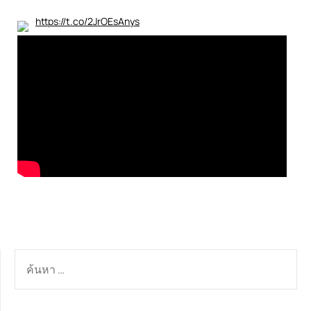
https://t.co/2JrOEsAnys
ค้นหา
สำหรับ: