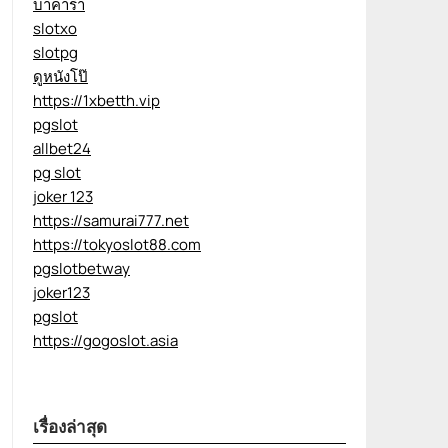
บาคาร่า
slotxo
slotpg
ดูหนังโป๊
https://1xbetth.vip
pgslot
allbet24
pg slot
joker 123
https://samurai777.net
https://tokyoslot88.com
pgslotbetway
joker123
pgslot
https://gogoslot.asia
เรื่องล่าสุด