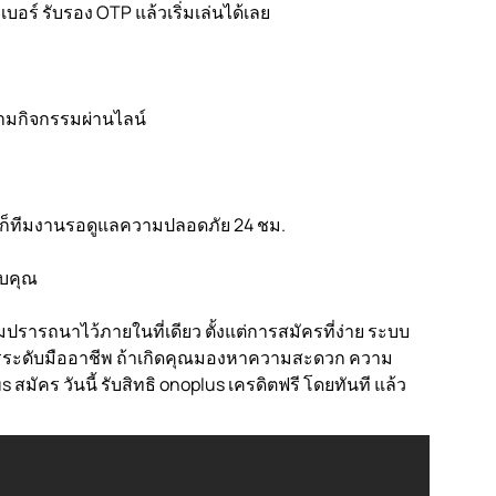
บอร์ รับรอง OTP แล้วเริ่มเล่นได้เลย
ตามกิจกรรมผ่านไลน์
ะก็ทีมงานรอดูแลความปลอดภัย 24 ชม.
ับคุณ
รารถนาไว้ภายในที่เดียว ตั้งแต่การสมัครที่ง่าย ระบบ
ารระดับมืออาชีพ ถ้าเกิดคุณมองหาความสะดวก ความ
สมัคร วันนี้ รับสิทธิ onoplus เครดิตฟรี โดยทันที แล้ว