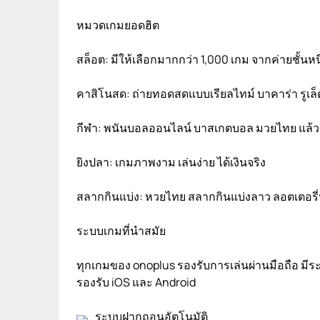
หมวดเกมยอดฮิต
สล็อต: มีให้เลือกมากกว่า 1,000 เกม จากค่ายชั้นหนึ
คาสิโนสด: ถ่ายทอดสดแบบเรียลไทม์ บาคาร่า รูเล็ต
กีฬา: พนันบอลออนไลน์ บาสเกตบอล มวยไทย แล้ว
ยิงปลา: เกมภาพงาม เล่นง่าย ได้เงินจริง
สลากกินแบ่ง: หวยไทย สลากกินแบ่งลาว ลอตเตอรี่ห
ระบบเกมที่นำสมัย
ทุกเกมของ onoplus รองรับการเล่นผ่านมือถือ มี
รองรับ iOS และ Android
ระบบฝากถอนอัตโนมัติ