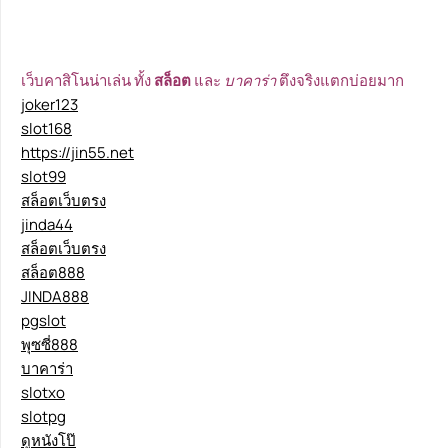
เว็บคาสิโนน่าเล่น ทั้ง
สล็อต
และ
บาคาร่า
ตึงจริงแตกบ่อยมาก
joker123
slot168
https://jin55.net
slot99
สล็อตเว็บตรง
jinda44
สล็อตเว็บตรง
สล็อต888
JINDA888
pgslot
พุซซี่888
บาคาร่า
slotxo
slotpg
ดูหนังโป๊