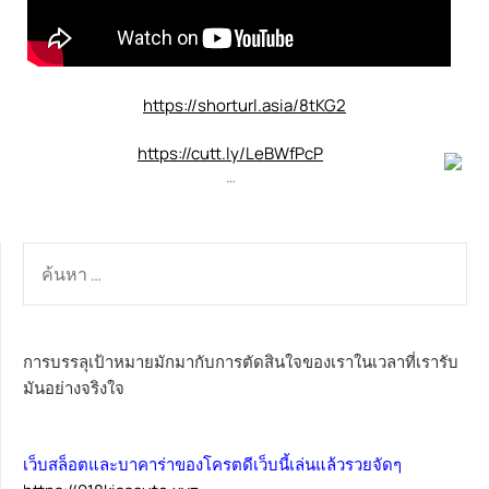
https://shorturl.asia/8tKG2
https://cutt.ly/LeBWfPcP
…
ค้นหา
สำหรับ:
การบรรลุเป้าหมายมักมากับการตัดสินใจของเราในเวลาที่เรารับ
มันอย่างจริงใจ
เว็บสล็อตและบาคาร่าของโครตดีเว็บนี้เล่นแล้วรวยจัดๆ