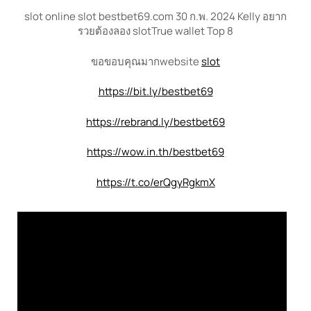
slot online slot bestbet69.com 30 ก.พ. 2024 Kelly อยาก
รวยต้องลอง slotTrue wallet Top 8
ขอขอบคุณมากwebsite
slot
https://bit.ly/bestbet69
https://rebrand.ly/bestbet69
https://wow.in.th/bestbet69
https://t.co/erQgyRgkmX