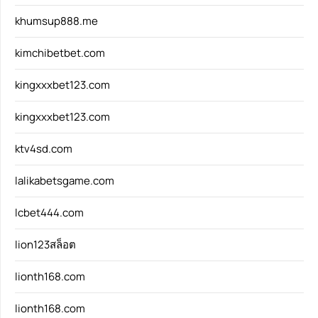
khumsup888.me
kimchibetbet.com
kingxxxbet123.com
kingxxxbet123.com
ktv4sd.com
lalikabetsgame.com
lcbet444.com
lion123สล็อต
lionth168.com
lionth168.com