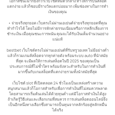
โอกาสชนะมากยิ่งกว่าเว็บไซต์ที่มีตัวกลาง ทำให้การปั่นสล็อต
แตกง่าย แล้วก็ชอบมีรางวัลแตกบ่อยมาก เพิ่มช่องทางในการทำ
เงินของคุณ
• จ่ายจริงทุกยอด เว็บตรงไม่ผ่านเอเย่นต์จ่ายจริงทุกยอดที่คุณ
ทำกำไรได้ โดยไม่มีการหักค่าธรรมเนียมหรือการหลีกเลี่ยงการ
ชำระเงิน เมื่อคุณชนะการพนัน คุณจะได้รับเงินเต็มจำนวนอย่าง
แน่แท้
bestbet เว็บไซต์ตรงไม่ผ่านเอเย่นต์ที่รับทรูวอเลท ไม่มีอย่างต่ำ
แล้วก็รวมเกมส์สล็อตจากทุกค่ายดัง พร้อมระบบ auto ที่นำสมัย
ที่สุด จะมีผลให้การเล่นสล็อตในปี 2025 ของคุณเป็น
ประสบการณ์ที่ไม่ซ้ำใคร พร้อมจังหวะสำหรับในการทำเงินที่
มากขึ้นกับเกมสล็อตที่แตกง่ายรวมทั้งนำสมัยที่สุด
เว็บไซต์ slot ที่เปิดตลอด 24 ชั่วโมงเป็นแหล่งสร้างความ
สนุกสนานแล้วก็โอกาสสำหรับเพื่อการทำเงินที่ไม่สมควรพลาด
โดยสามารถเริ่มต้นเล่นได้ด้วยทุนต่ำ แต่มีโอกาสทำเงินได้สูง
ถ้าเกิดรู้วิธีเล่นและเลือกเกมที่สมควร การเล่นสล็อตออนไลน์จึง
เป็นอีกหนึ่งทางเลือกซึ่งสามารถปั้นทุนจากหลักร้อยสู่หลักหมื่น
ได้จริง