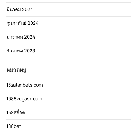
มีนาคม 2024
กุมภาพันธ์ 2024
มกราคม 2024
ธันวาคม 2023
หมวดหมู่
13satanbets.com
1688vegasx.com
168สล็อต
188bet