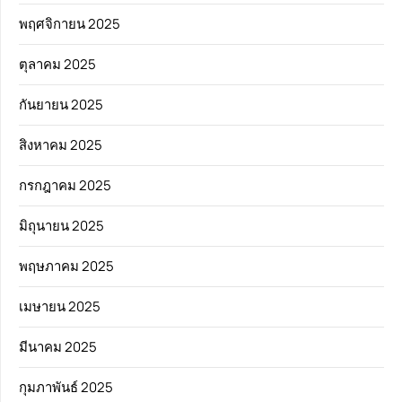
พฤศจิกายน 2025
ตุลาคม 2025
กันยายน 2025
สิงหาคม 2025
กรกฎาคม 2025
มิถุนายน 2025
พฤษภาคม 2025
เมษายน 2025
มีนาคม 2025
กุมภาพันธ์ 2025