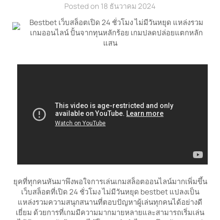
Posted on 18 ธันวาคม 2024
Bestbet เว็บสล็อตเปิด 24 ชั่วโมง ไม่มีวันหยุด แหล่งรวม
เกมออนไลน์ ปั้นจากทุนหลักร้อย เกมปลดปล่อยแตกหลัก
แสน
ยุคที่ทุกคนหันมาพึงพอใจการเล่นเกมสล็อตออนไลน์มากเพิ่มขึ้น
เว็บสล็อตที่เปิด 24 ชั่วโมง ไม่มีวันหยุด bestbet แปลงเป็น
แหล่งรวมความสนุกสนานที่ตอบปัญหาผู้เล่นทุกคนได้อย่างดี
เยี่ยม ด้วยการที่เกมมีความมากมายหลายและสามารถเริ่มเล่น