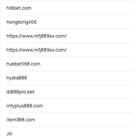
hi6bet.com
hongkong456
https://www.mfj889xx.com/
https://www.mfj889xx.com/
hubbet168.com
hydra888
ib888pro.bet
infyplus888.com
item388.com
Jili