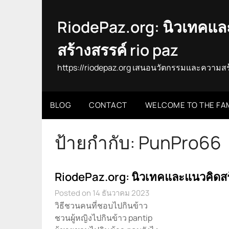
Skip
to
RiodePaz.org: นิวเทคแ
content
สร้างสรรค์ rio paz
https://riodepaz.org เสนอนวัตกรรมและความสร้าง
BLOG
CONTACT
WELCOME TO THE FAM
ป้ายกำกับ:
PunPro66
RiodePaz.org: นิวเทคและแนวคิดสร้
Posted on 14 ธันวาคม 2023
วิธีชวนคนที่ชอบไปกินข้าว
ชวนผู้หญิงไปกินข้าว pantip