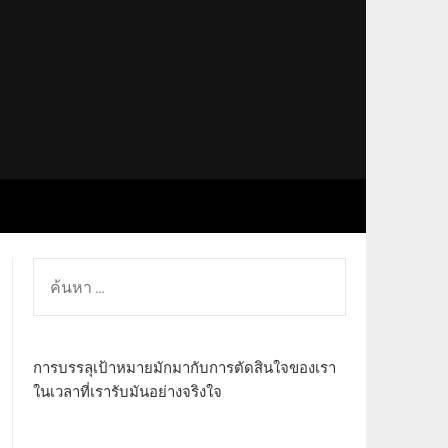
ค้นหา
สำหรับ:
การบรรลุเป้าหมายมักมากับการตัดสินใจของเรา
ในเวลาที่เรารับมันอย่างจริงใจ