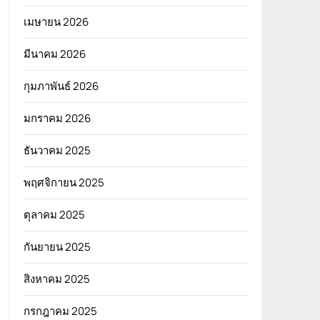
เมษายน 2026
มีนาคม 2026
กุมภาพันธ์ 2026
มกราคม 2026
ธันวาคม 2025
พฤศจิกายน 2025
ตุลาคม 2025
กันยายน 2025
สิงหาคม 2025
กรกฎาคม 2025